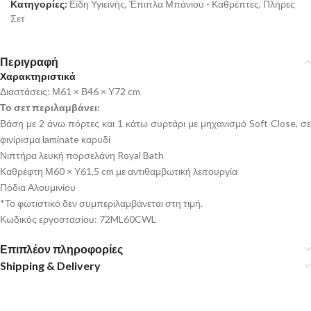
Κατηγορίες:
Είδη Υγιεινής
,
Έπιπλα Μπάνιου - Καθρέπτες
,
Πλήρες
Σετ
Περιγραφή
Χαρακτηριστικά
Διαστάσεις: Μ61 × Β46 × Υ72 cm
Το σετ περιλαμβάνει:
Βάση με 2 άνω πόρτες και 1 κάτω συρτάρι με μηχανισμό Soft Close, σε
φινίρισμα laminate καρυδί
Νιπτήρα λευκή πορσελάνη Royal Bath
Καθρέφτη Μ60 × Υ61,5 cm με αντιθαμβωτική λειτουργία
Πόδια Αλουμινίου
*Το φωτιστικό δεν συμπεριλαμβάνεται στη τιμή.
Κωδικός εργοστασίου: 72ML60CWL
Επιπλέον πληροφορίες
Shipping & Delivery