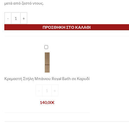
μετά από ζεστό ντους.
ΠΡΟΣΘΉΚΗ ΣΤΟ ΚΑΛΆΘΙ
Κρεμαστή
Στήλη
Μπάνιου
Royal
Bath
σε
Κρεμαστή Στήλη Μπάνιου Royal Bath σε Καρυδί
Καρυδί
140,00
€