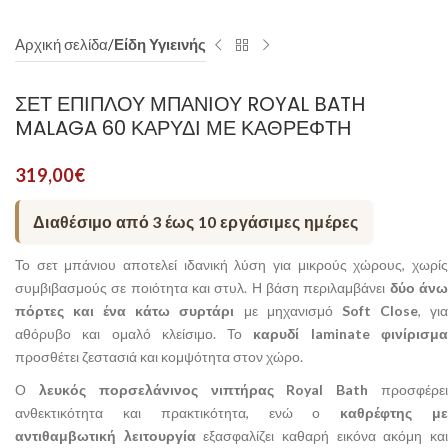
Αρχική σελίδα
Είδη Υγιεινής
ΣΕΤ ΕΠΊΠΛΟΥ ΜΠΆΝΙΟΥ ROYAL BATH
MALAGA 60 ΚΑΡΥΔΊ ΜΕ ΚΑΘΡΈΦΤΗ
319,00
€
Διαθέσιμο από 3 έως 10 εργάσιμες ημέρες
Το σετ μπάνιου αποτελεί ιδανική λύση για μικρούς χώρους, χωρίς
συμβιβασμούς σε ποιότητα και στυλ. Η βάση περιλαμβάνει
δύο άν
πόρτες και ένα κάτω συρτάρι
με μηχανισμό
Soft Close
, γι
αθόρυβο και ομαλό κλείσιμο. Το
καρυδί laminate φινίρισμ
προσθέτει ζεστασιά και κομψότητα στον χώρο.
Ο
λευκός πορσελάνινος νιπτήρας Royal Bath
προσφέρε
ανθεκτικότητα και πρακτικότητα, ενώ ο
καθρέφτης μ
αντιθαμβωτική λειτουργία
εξασφαλίζει καθαρή εικόνα ακόμη κα