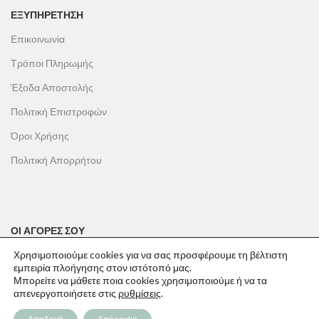
ΕΞΥΠΗΡΕΤΗΣΗ
Επικοινωνία
Τρόποι Πληρωμής
Έξοδα Αποστολής
Πολιτική Επιστροφών
Όροι Χρήσης
Πολιτική Απορρήτου
ΟΙ ΑΓΟΡΕΣ ΣΟΥ
Ο λογαριασμός μου
Χρησιμοποιούμε cookies για να σας προσφέρουμε τη βέλτιστη
εμπειρία πλοήγησης στον ιστότοπό μας.
Το καλάθι σου
Μπορείτε να μάθετε ποια cookies χρησιμοποιούμε ή να τα
απενεργοποιήσετε στις
ρυθμίσεις
.
Οι παραγγελίες σου