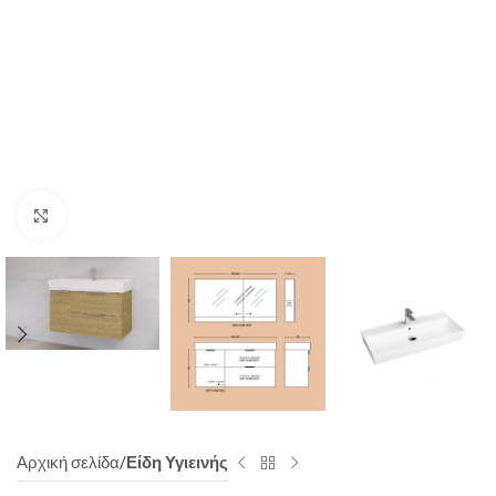
Click to enlarge
Αρχική σελίδα
Είδη Υγιεινής