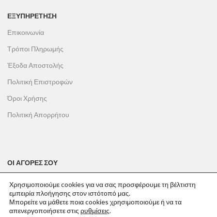
ΕΞΥΠΗΡΕΤΗΣΗ
Επικοινωνία
Τρόποι Πληρωμής
Έξοδα Αποστολής
Πολιτική Επιστροφών
Όροι Χρήσης
Πολιτική Απορρήτου
ΟΙ ΑΓΟΡΕΣ ΣΟΥ
Ο λογαριασμός μου
Χρησιμοποιούμε cookies για να σας προσφέρουμε τη βέλτιστη
εμπειρία πλοήγησης στον ιστότοπό μας.
Το καλάθι σου
Μπορείτε να μάθετε ποια cookies χρησιμοποιούμε ή να τα
απενεργοποιήσετε στις
ρυθμίσεις
.
Οι παραγγελίες σου