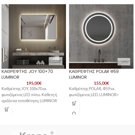
ΚΑΘΡΕΦΤΗΣ JOY 100×70
ΚΑΘΡΕΦΤΗΣ POLAR Φ59
LUMINOR
LUMINOR
195,00
€
155,00
€
Καθρέπτης JOY, 100x70 εκ.
Καθρέπτης POLAR, Φ59 εκ.
φωτιζόμενος LED πίσω. Κάθετη ή
φωτιζόμενος LED, LUMINOR<
οριζόντια τοποθέτηση, LUMINOR