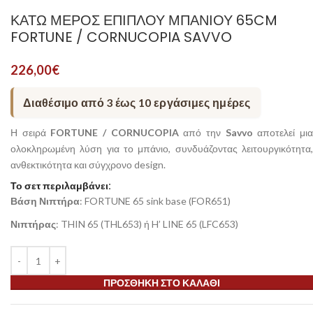
ΚΆΤΩ ΜΈΡΟΣ ΕΠΊΠΛΟΥ ΜΠΆΝΙΟΥ 65CM
FORTUNE / CORNUCOPIA SAVVO
226,00
€
Διαθέσιμο από 3 έως 10 εργάσιμες ημέρες
Η σειρά
FORTUNE / CORNUCOPIA
από την
Savvo
αποτελεί μι
ολοκληρωμένη λύση για το μπάνιο, συνδυάζοντας λειτουργικότητα,
ανθεκτικότητα και σύγχρονο design.
Το σετ περιλαμβάνει:
Βάση Νιπτήρα
: FORTUNE 65 sink base (FOR651)
Νιπτήρας
: THIN 65 (THL653) ή H’ LINE 65 (LFC653)
ΠΡΟΣΘΉΚΗ ΣΤΟ ΚΑΛΆΘΙ