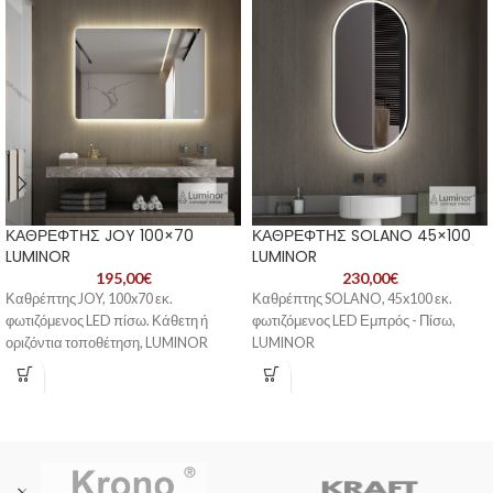
ΚΑΘΡΕΦΤΗΣ JOY 100×70
ΚΑΘΡΕΦΤΗΣ SOLANO 45×100
LUMINOR
LUMINOR
195,00
€
230,00
€
Καθρέπτης JOY, 100x70 εκ.
Καθρέπτης SOLANO, 45x100 εκ.
φωτιζόμενος LED πίσω. Κάθετη ή
φωτιζόμενος LED Εμπρός - Πίσω,
οριζόντια τοποθέτηση, LUMINOR
LUMINOR