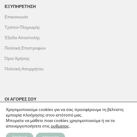
ΕΞΥΠΗΡΕΤΗΣΗ
Επικοινωνία
Τρόποι Πληρωμής
Έξοδα Αποστολής
Πολιτική Επιστροφών
Όροι Χρήσης
Πολιτική Απορρήτου
ΟΙ ΑΓΟΡΕΣ ΣΟΥ
Ο λογαριασμός μου
Χρησιμοποιούμε cookies για να σας προσφέρουμε τη βέλτιστη
εμπειρία πλοήγησης στον ιστότοπό μας.
Το καλάθι σου
Μπορείτε να μάθετε ποια cookies χρησιμοποιούμε ή να τα
απενεργοποιήσετε στις
ρυθμίσεις
.
Οι παραγγελίες σου