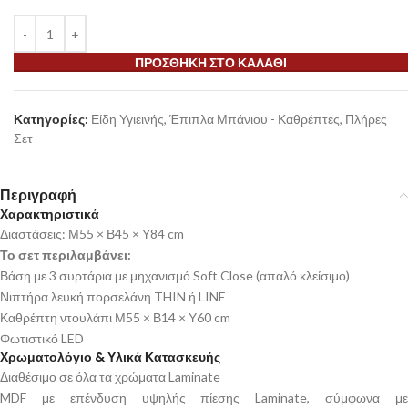
ΠΡΟΣΘΉΚΗ ΣΤΟ ΚΑΛΆΘΙ
Κατηγορίες:
Είδη Υγιεινής
,
Έπιπλα Μπάνιου - Καθρέπτες
,
Πλήρες
Σετ
Περιγραφή
Χαρακτηριστικά
Διαστάσεις: Μ55 × Β45 × Υ84 cm
Το σετ περιλαμβάνει:
Βάση με 3 συρτάρια με μηχανισμό Soft Close (απαλό κλείσιμο)
Νιπτήρα λευκή πορσελάνη THIN ή LINE
Καθρέπτη ντουλάπι Μ55 × Β14 × Υ60 cm
Φωτιστικό LED
Χρωματολόγιο & Υλικά Κατασκευής
Διαθέσιμο σε όλα τα χρώματα Laminate
MDF με επένδυση υψηλής πίεσης Laminate, σύμφωνα με