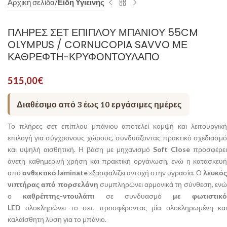
Αρχική σελίδα
Είδη Υγιεινής
ΠΛΉΡΕΣ ΣΕΤ ΕΠΊΠΛΟΥ ΜΠΆΝΙΟΥ 55CM
OLYMPUS / CORNUCOPIA SAVVO ΜΕ
ΚΑΘΡΈΦΤΗ-ΚΡΥΦΟΝΤΟΎΛΑΠΟ
515,00
€
Διαθέσιμο από 3 έως 10 εργάσιμες ημέρες
Το πλήρες σετ επίπλου μπάνιου αποτελεί κομψή και λειτουργική
επιλογή για σύγχρονους χώρους, συνδυάζοντας πρακτικό σχεδιασμό
και υψηλή αισθητική. Η βάση με μηχανισμό
Soft Close
προσφέρει
άνετη καθημερινή χρήση και πρακτική οργάνωση, ενώ η κατασκευή
από
ανθεκτικό laminate
εξασφαλίζει αντοχή στην υγρασία. Ο
λευκός
νιπτήρας από πορσελάνη
συμπληρώνει αρμονικά τη σύνθεση, εν
ο
καθρέπτης-ντουλάπι
σε συνδυασμό
με φωτιστικό
LED
ολοκληρώνει το σετ, προσφέροντας μία ολοκληρωμένη και
καλαίσθητη λύση για το μπάνιο.