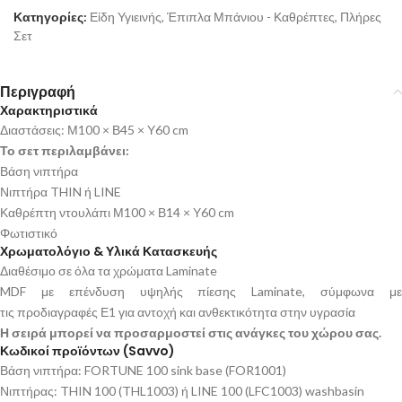
Κατηγορίες:
Είδη Υγιεινής
,
Έπιπλα Μπάνιου - Καθρέπτες
,
Πλήρες
Σετ
Περιγραφή
Χαρακτηριστικά
Διαστάσεις: Μ100 × Β45 × Υ60 cm
Το σετ περιλαμβάνει:
Βάση νιπτήρα
Νιπτήρα THIN ή LINE
Καθρέπτη ντουλάπι Μ100 × Β14 × Υ60 cm
Φωτιστικό
Χρωματολόγιο & Υλικά Κατασκευής
Διαθέσιμο σε όλα τα χρώματα Laminate
MDF με επένδυση υψηλής πίεσης Laminate, σύμφωνα με
τις προδιαγραφές Ε1 για αντοχή και ανθεκτικότητα στην υγρασία
Η σειρά μπορεί να προσαρμοστεί στις ανάγκες του χώρου σας.
Κωδικοί προϊόντων (Savvo)
Βάση νιπτήρα: FORTUNE 100 sink base (FOR1001)
Νιπτήρας: THIN 100 (THL1003) ή LINE 100 (LFC1003) washbasin