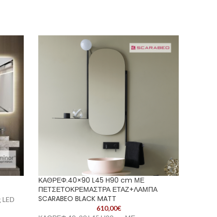
-20%
ΚΑΘΡΕΦ.40×90 L45 H90 cm ΜΕ
ΠΕΤΣΕΤΟΚΡΕΜΑΣΤΡΑ ΕΤΑΖ+ΛΑΜΠΑ
SCARABEO BLACK MATT
ς LED
ΕΠΙΠΛΟ
610,00
€
FURNIB