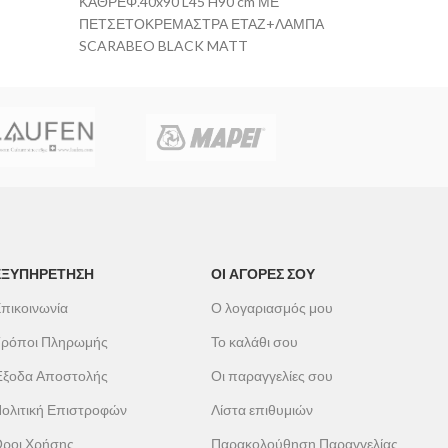
ΚΑΘΡΕΦ.40x90 L45 H90 cm ΜΕ
ΠΕΤΣΕΤΟΚΡΕΜΑΣΤΡΑ ΕΤΑΖ+ΛΑΜΠΑ
61ΕΚ. 
SCARABEO BLACK MATT
ΕΞΥΠΗΡΕΤΗΣΗ
ΟΙ ΑΓΟΡΕΣ ΣΟΥ
πικοινωνία
Ο λογαριασμός μου
ρόποι Πληρωμής
Το καλάθι σου
ξοδα Αποστολής
Οι παραγγελίες σου
ολιτική Επιστροφών
Λίστα επιθυμιών
ροι Χρήσης
Παρακολούθηση Παραγγελίας