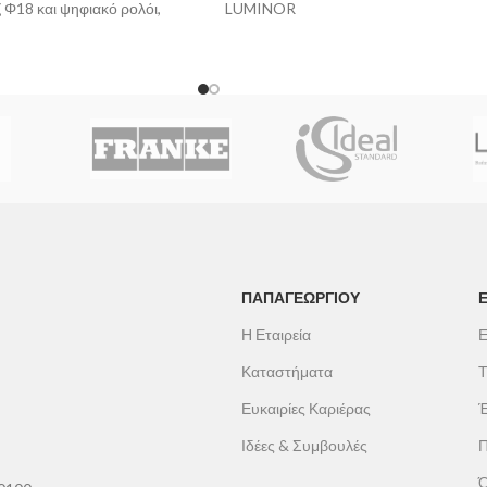
 Φ18 και ψηφιακό ρολόι,
LUMINOR
ΠΑΠΑΓΕΩΡΓΊΟΥ
Η Εταιρεία
Ε
Καταστήματα
Τ
Ευκαιρίες Καριέρας
Έ
Ιδέες & Συμβουλές
Π
Ό