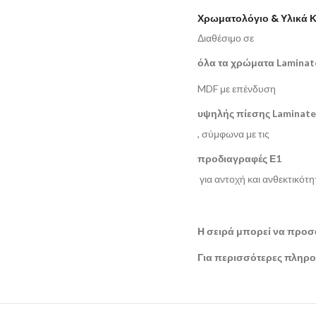
Χρωματολόγιο & Υλικά 
Διαθέσιμο σε
όλα τα χρώματα Laminat
MDF με επένδυση
υψηλής πίεσης Laminate
, σύμφωνα με τις
προδιαγραφές Ε1
για αντοχή και ανθεκτικότ
Η σειρά μπορεί να προσ
Για περισσότερες πληροφ