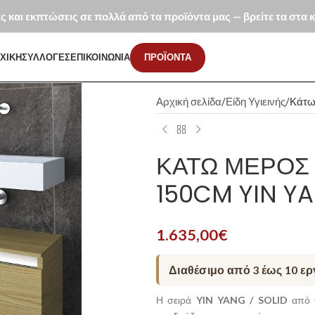
ές και εκπτώσεις σε πολλά από τα προϊόντα μας — βρείτε τα στα
ΧΙΚΗ
ΣΥΛΛΟΓΕΣ
ΕΠΙΚΟΙΝΩΝΙΑ
ΠΡΟΪΟΝΤΑ
Αρχική σελίδα
Είδη Υγιεινής
Κάτω 
ΚΆΤΩ ΜΈΡΟΣ
150CM YIN YA
1.635,00
€
Διαθέσιμο από 3 έως 10 ε
Η σειρά
YIN YANG / SOLID
από 