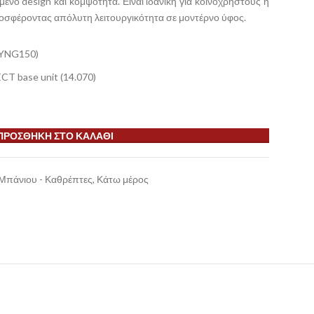
νο design και κομψότητα. Είναι ιδανική για κοινόχρηστους ή
οσφέροντας απόλυτη λειτουργικότητα σε μοντέρνο ύφος.
(YNG150)
 base unit (14.070)
ΠΡΟΣΘΉΚΗ ΣΤΟ ΚΑΛΆΘΙ
Μπάνιου - Καθρέπτες
,
Κάτω μέρος