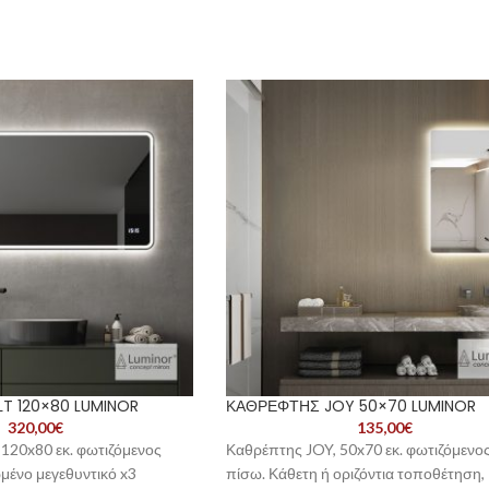
T 120×80 LUMINOR
ΚΑΘΡΕΦΤΗΣ JOY 50×70 LUMINOR
320,00
€
135,00
€
120x80 εκ. φωτιζόμενος
Καθρέπτης JOY, 50x70 εκ. φωτιζόμενο
μένο μεγεθυντικό x3
πίσω. Κάθετη ή οριζόντια τοποθέτηση,