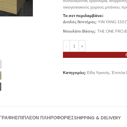
συνδυάζοντας εργονομία, ισορροπημέ
οικογενειακούς χώρους μπάνιου, πρ
Το σετ περιλαμβάνει:
Διπλός Νιπτήρας:
YIN YANG 150 
Ντουλάπι Βάσης:
THE ONE PROJECT
Κατηγορίες:
Είδη Υγιεινής
,
Έπιπλα 
ΙΓΡΑΦΉ
ΕΠΙΠΛΈΟΝ ΠΛΗΡΟΦΟΡΊΕΣ
SHIPPING & DELIVERY