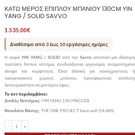
ΚΆΤΩ ΜΈΡΟΣ ΕΠΊΠΛΟΥ ΜΠΆΝΙΟΥ 130CM YIN
YANG / SOLID SAVVO
1.535,00
€
Διαθέσιμο από 3 έως 10 εργάσιμες ημέρες
Η σειρά
YIN YANG / SOLID
από την
Savvo
αποτελεί μια ιδιαίτερη
πρόταση διπλού νιπτήρα, συνδυάζοντας εργονομία, ισορροπημένο
design και κομψότητα. Είναι ιδανική για κοινόχρηστους ή
οικογενειακούς χώρους μπάνιου, προσφέροντας απόλυτη
λειτουργικότητα σε μοντέρνο ύφος.
Το σετ περιλαμβάνει:
Διπλός Νιπτήρας:
YIN YANG 130 (YNG130)
Ντουλάπι Βάσης:
THE ONE PROJECT base unit (14.065)