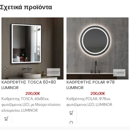
Σχετικά προϊόντα
ΚΑΘΡΕΦΤΗΣ TOSCA 60×80
ΚΑΘΡΕΦΤΗΣ POLAR Φ78
LUMINOR
LUMINOR
200,00
€
200,00
€
Καθρέπτης TOSCA, 60x80 εκ.
Καθρέπτης POLAR, Φ78 εκ.
φωτιζόμενος LED, με Μαύρο πλαίσιο
φωτιζόμενος LED, LUMINOR
αλουμινίου, LUMINOR