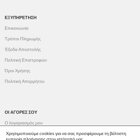
ΕΞΥΠΗΡΕΤΗΣΗ
Επικοινωνία
Τρόποι Πληρωμής
Έξοδα Αποστολής
Πολιτική Επιστροφών
Όροι Χρήσης
Πολιτική Απορρήτου
ΟΙ ΑΓΟΡΕΣ ΣΟΥ
Ο λογαριασμός μου
Το καλάθι σου
Χρησιμοποιούμε cookies για να σας προσφέρουμε τη βέλτιστη
εμπειρία πλοήγησης στον ιστότοπό μας.