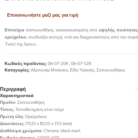
Επικοινωνήστε μαζί μας για τιμή
Επιτοίχια
σαπουνοθήκη, κατασκευασμένη από
υψηλής ποιότητα
ορείχαλκο
, συνδυάζει αντοχή, στιλ και διαχρονικότητα, από την σειρά
Twist της Sanco.
Κωδικός προϊόντος:
06-07-204 , 06-07-528
Κατηγορίες:
Αξεσουάρ Μπάνιου
,
Είδη Υγιεινής
,
Σαπουνοθήκες
Περιγραφή
Χαρακτηριστικά
Προϊόν:
Σαπουνοθήκη
Τύπος:
Τοποθετημένη στον τοίχο
Πρώτη ύλη
: Ορείχαλκος
Διαστάσεις:
Π125 x Β125 x Υ55 (mm)
Διαθέσιμα χρώματα:
Chrome, black matt
Κωδικός chrome:
14302-A03