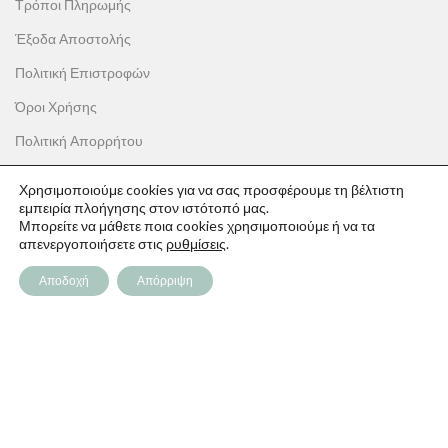
Τρόποι Πληρωμής
Έξοδα Αποστολής
Πολιτική Επιστροφών
Όροι Χρήσης
Πολιτική Απορρήτου
Χρησιμοποιούμε cookies για να σας προσφέρουμε τη βέλτιστη
εμπειρία πλοήγησης στον ιστότοπό μας.
Μπορείτε να μάθετε ποια cookies χρησιμοποιούμε ή να τα
ΟΙ ΑΓΟΡΕΣ ΣΟΥ
απενεργοποιήσετε στις
ρυθμίσεις
.
Ο λογαριασμός μου
Αποδοχή
Απόρριψη
Το καλάθι σου
Οι παραγγελίες σου
Λίστα επιθυμιών
Παρακολούθηση Παραγγελίας