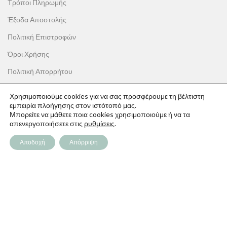
Τρόποι Πληρωμής
Έξοδα Αποστολής
Πολιτική Επιστροφών
Όροι Χρήσης
Πολιτική Απορρήτου
Χρησιμοποιούμε cookies για να σας προσφέρουμε τη βέλτιστη
εμπειρία πλοήγησης στον ιστότοπό μας.
Μπορείτε να μάθετε ποια cookies χρησιμοποιούμε ή να τα
ΟΙ ΑΓΟΡΕΣ ΣΟΥ
απενεργοποιήσετε στις
ρυθμίσεις
.
Ο λογαριασμός μου
Αποδοχή
Απόρριψη
Το καλάθι σου
Οι παραγγελίες σου
Λίστα επιθυμιών
Παρακολούθηση Παραγγελίας