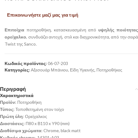
Επικοινωνήστε μαζί μας για τιμή
Επιτοίχια
ποτηροθήκη, κατασκευασμένη από
υψηλής ποιότητα
ορείχαλκο
, συνδυάζει αντοχή, στιλ και διαχρονικότητα, από την σειρά
Twist της Sanco.
Κωδικός προϊόντος:
06-07-203
Κατηγορίες:
Αξεσουάρ Μπάνιου
,
Είδη Υγιεινής
,
Ποτηροθήκες
Περιγραφή
Χαρακτηριστικά
Προϊόν:
Ποτηροθήκη
Τύπος:
Τοποθετημένη στον τοίχο
Πρώτη ύλη
: Ορείχαλκος
Διαστάσεις:
Π80 x Β110 x Υ90 (mm)
Διαθέσιμα χρώματα:
Chrome, black matt
Κωδικός chrome:
14301-A03