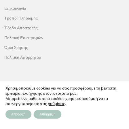
Επικοινωνία
Τρόποι Πληρωμής
Έξοδα Αποστολής
Πολιτική Επιστροφών
Όροι Χρήσης
Πολιτική Απορρήτου
ΟΙ ΑΓΟΡΕΣ ΣΟΥ
Χρησιμοποιούμε cookies για να σας προσφέρουμε τη βέλτιστη
εμπειρία πλοήγησης στον ιστότοπό μας.
Ο λογαριασμός μου
Μπορείτε να μάθετε ποια cookies χρησιμοποιούμε ή να τα
απενεργοποιήσετε στις
ρυθμίσεις
.
Το καλάθι σου
Αποδοχή
Απόρριψη
Οι παραγγελίες σου
Λίστα επιθυμιών