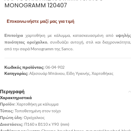
MONOGRAMM 120407
Επικοινωνήστε μαζί μας για τιμή
Επιτοίχια
χαρτοθήκη με κάλυμμα, κατασκευασμένη από
υψηλή
ποιότητας ορείχαλκο
, συνδυάζει αντοχή, στιλ και διαχρονικότητα,
από την σειρά Monogramm της Sanco.
Κωδικός προϊόντος:
06-04-902
Κατηγορίες:
Αξεσουάρ Μπάνιου
,
Είδη Υγιεινής
,
Χαρτοθήκες
Περιγραφή
Χαρακτηριστικά
Προϊόν:
Χαρτοθήκη με κάλυμμα
Τύπος:
Τοποθετημένη στον τοίχο
Πρώτη ύλη
: Ορείχαλκος
Διαστάσεις:
Π160 x Β110 x Υ90 (mm)
Διαθέσιμα χρώματα:
Chrome, brushed brass, gun metal brushed, black