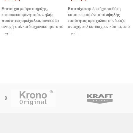
Επιτοίχια
μπάρα στήριξης
,
Επιτοίχια
εφεδρική χαρτοθήκη,
κατασκευασμένη από
υψηλής
κατασκευασμένη από
υψηλής
ποιότητας ορείχαλκο
, συνδυάζει
ποιότητας ορείχαλκο
, συνδυάζει
αντοχή, στιλ και διαχρονικότητα, από
αντοχή, στιλ και διαχρονικότητα, από
την σειρά Academia της Sanco.
την σειρά Academia της Sanco.