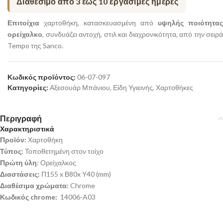
Διαθέσιμο από 3 έως 10 εργάσιμες ημέρες
Επιτοίχια
χαρτοθήκη, κατασκευασμένη από
υψηλής ποιότητας
ορείχαλκο
, συνδυάζει αντοχή, στιλ και διαχρονικότητα, από την σειρά
Tempo της Sanco.
Κωδικός προϊόντος:
06-07-097
Κατηγορίες:
Αξεσουάρ Μπάνιου
,
Είδη Υγιεινής
,
Χαρτοθήκες
Περιγραφή
Χαρακτηριστικά
Προϊόν:
Χαρτοθήκη
Τύπος:
Τοποθετημένη στον τοίχο
Πρώτη ύλη
: Ορείχαλκος
Διαστάσεις:
Π155 x Β80x Υ40 (mm)
Διαθέσιμα χρώματα:
Chrome
Κωδικός chrome:
14006-A03