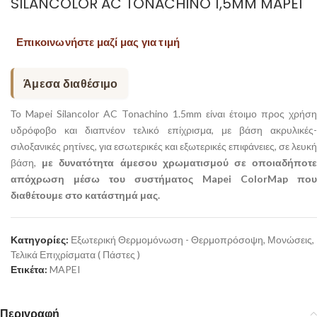
SILANCOLOR AC TONACHINO 1,5MM MAPEI
Επικοινωνήστε μαζί μας για τιμή
Άμεσα διαθέσιμο
Το Mapei Silancolor AC Tonachino 1.5mm είναι έτοιμο προς χρήση
υδρόφοβο και διαπνέον τελικό επίχρισμα, με βάση ακρυλικές-
σιλοξανικές ρητίνες, για εσωτερικές και εξωτερικές επιφάνειες, σε λευκή
βάση,
με δυνατότητα άμεσου χρωματισμού σε οποιαδήποτ
απόχρωση μέσω του συστήματος Mapei ColorMap που
διαθέτουμε στο κατάστημά μας.
Κατηγορίες:
Εξωτερική Θερμομόνωση - Θερμοπρόσοψη
,
Μονώσεις
,
Τελικά Επιχρίσματα ( Πάστες )
Ετικέτα:
MAPEI
Περιγραφή