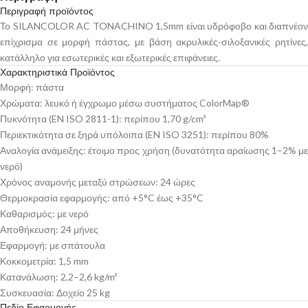
Περιγραφή προϊόντος
Το SILANCOLOR AC TONACHINO 1,5mm είναι υδρόφοβο και διαπνέον
επίχρισμα σε μορφή πάστας, με βάση ακρυλικές-σιλοξανικές ρητίνες,
κατάλληλο για εσωτερικές και εξωτερικές επιφάνειες.
Χαρακτηριστικά Προϊόντος
Μορφή: πάστα
Χρώματα: λευκό ή έγχρωμο μέσω συστήματος ColorMap®
Πυκνότητα (EN ISO 2811-1): περίπου 1,70 g/cm³
Περιεκτικότητα σε ξηρά υπόλοιπα (EN ISO 3251): περίπου 80%
Αναλογία ανάμειξης: έτοιμο προς χρήση (δυνατότητα αραίωσης 1–2% με
νερό)
Χρόνος αναμονής μεταξύ στρώσεων: 24 ώρες
Θερμοκρασία εφαρμογής: από +5°C έως +35°C
Καθαρισμός: με νερό
Αποθήκευση: 24 μήνες
Εφαρμογή: με σπάτουλα
Κοκκομετρία: 1,5 mm
Κατανάλωση: 2,2–2,6 kg/m²
Συσκευασία: Δοχείο 25 kg
Πεδίο Εφαρμογής