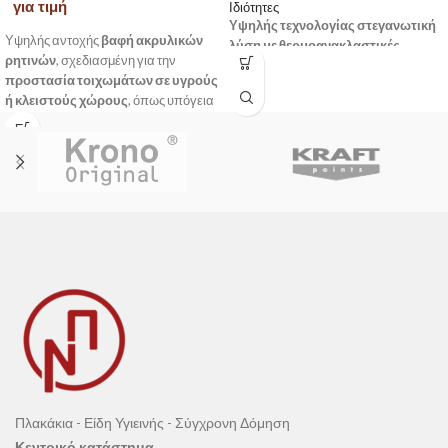
για τιμή
Ιδιότητες
Υψηλής τεχνολογίας στεγανωτική
Υψηλής αντοχής
βαφή ακρυλικών
λύση με θερμοανακλαστικές
ρητινών
, σχεδιασμένη για την
ιδιότητες για ενεργειακή απόδοση
προστασία τοιχωμάτων σε υγρούς
και μακροχρόνια προστασία.
ή κλειστούς χώρους
, όπως υπόγεια
και κλιματιζόμενες περιοχές.
Χάρη στην ανθεκτικότητά της σε
αρνητικές πιέσεις
, αποτελεί ιδανική
λύση για επιφάνειες που δέχονται
υγρασία εκ των έσω.
Πλακάκια - Είδη Υγιεινής - Σύγχρονη Δόμηση
Κεντρικό κατάστημα