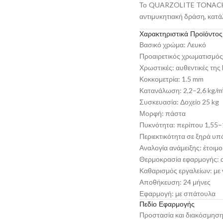
Το QUARZOLITE TONACHINO 
αντιμυκητιακή δράση, κατάλ
Χαρακτηριστικά Προϊόντος
Βασικό χρώμα: Λευκό
Προαιρετικός χρωματισμός
Χρωστικές: αυθεντικές της
Κοκκομετρία: 1.5 mm
Κατανάλωση: 2,2–2,6 kg/m
Συσκευασία: Δοχείο 25 kg
Μορφή: πάστα
Πυκνότητα: περίπου 1,55–
Περιεκτικότητα σε ξηρά υ
Αναλογία ανάμειξης: έτοιμ
Θερμοκρασία εφαρμογής: 
Καθαρισμός εργαλείων: με
Αποθήκευση: 24 μήνες
Εφαρμογή: με σπάτουλα
Πεδίο Εφαρμογής
Προστασία και διακόσμηση