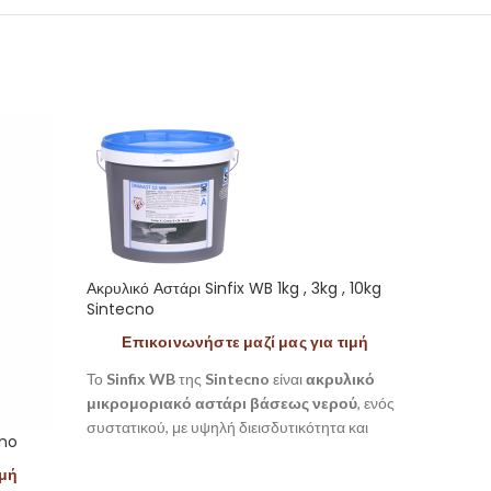
Ακρυλικό Αστάρι Sinfix WB 1kg , 3kg , 10kg
Sintecno
Επικοινωνήστε μαζί μας για τιμή
Το
Sinfix WB
της
Sintecno
είναι
ακρυλικό
μικρομοριακό αστάρι βάσεως νερού
, ενός
συστατικού, με υψηλή διεισδυτικότητα και
cno
Ελαστι
ισχυρή πρόσφυση. Σταθεροποιεί τις επιφάνειες
Sintec
ιμή
πριν τη βαφή και αποτελεί ιδανικό αστάρι για