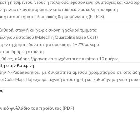
τη ή τσιμέντου, νέους ή παλαιούς, εφόσον είναι συμπαγείς και καλά ωρ
 ή πλαστικών και ορυκτών επιστρώσεων με καλή πρόσφυση
ώση σε συστήματα εξωτερικής θερμομόνωσης (ETICS)
Καθαρή, στεγνή και χωρίς σκόνη ή χαλαρά τμήματα
ληλου ασταριού (Malech ή Quarzolite Base Coat)
 πριν τη χρήση, δυνατότητα αραίωσης 1–2% με νερό
σε ομοιόμορφη στρώση
νθήκες, πλήρης ξήρανση επιτυγχάνεται σε περίπου 10 ημέρες
ξη στην Κατερίνη
ό την N-Papageorgiou, με δυνατότητα άμεσου χρωματισμού σε οποια
i ColorMap. Παρέχουμε τεχνική υποστήριξη και καθοδήγηση για τη σωσ
ος
νικό φυλλάδιο του προϊόντος (PDF)