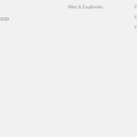
Ιδέες & Συμβουλές
Π
Ό
60100
Π