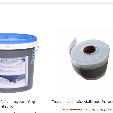
μβράνη στεγανοποίσης
Ταινία συναρμογών Multitape Sinte
Sintecno
Επικοινωνήστε μαζί μας για τ