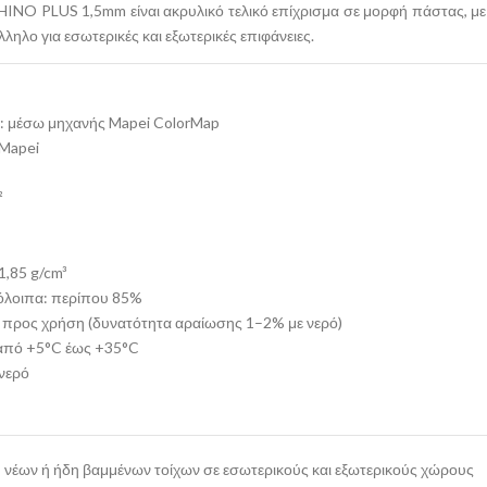
PLUS 1,5mm είναι ακρυλικό τελικό επίχρισμα σε μορφή πάστας, με α
ληλο για εσωτερικές και εξωτερικές επιφάνειες.
: μέσω μηχανής Mapei ColorMap
 Mapei
²
1,85 g/cm³
πόλοιπα: περίπου 85%
ο προς χρήση (δυνατότητα αραίωσης 1–2% με νερό)
από +5°C έως +35°C
 νερό
 νέων ή ήδη βαμμένων τοίχων σε εσωτερικούς και εξωτερικούς χώρους