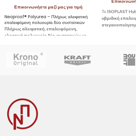
Επικοινωνήσ
Επικοινωνήστε μαζί μας για τιμή
Το
ISOPLAST Hyb
Neoproof® Polyurea – Πλήρως αλειφατική
υβριδική επαλε
επαλειφόμενη πολυουρία δύο συστατικών
στεγανοποίησης
Πλήρως αλειφατική, επαλειφόμενη,
ακρυλικές και πολ
ελαστική πολυουρία δύο συστατικών με
Δημιουργεί μια
ενι
εξαιρετική αντοχή και διάρκεια ζωής.
ανακλαστική στ
ιδανική για ταράτ
επιφάνειες που εκτ
συνθήκες.