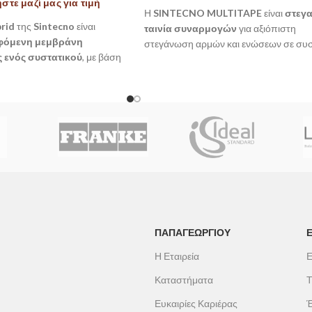
τε μαζί μας για τιμή
Η
SINTECNO MULTITAPE
είναι
στεγ
rid
της
Sintecno
είναι
ταινία συναρμογών
για αξιόπιστη
ιφόμενη μεμβράνη
στεγάνωση αρμών και ενώσεων σε συ
 ενός συστατικού
, με βάση
υγρομόνωσης. Διαθέτει
ελαστική κεν
υουρεθανικές ρητίνες.
ζώνη διαστολής
και κατασκευή από α
αία, ελαστική και
θερμοπλαστικό ελαστομερές με ενισχυ
εγανωτική μεμβράνη
,
πίλημα, προσφέροντας ευκαμψία και
σες, δώματα και εξωτερικές
στεγανότητα σε σημεία με κινήσεις ή
ίθενται σε έντονες καιρικές
καταπονήσεις.
ΠΑΠΑΓΕΩΡΓΊΟΥ
Η Εταιρεία
Ε
Καταστήματα
Τ
Ευκαιρίες Καριέρας
Έ