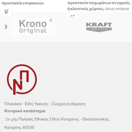
προστασία τοιχωμάτων σε υγρούς
προστασία επιφανειών
ή κλειστούς χώρους
, όπως υπόγεια
σκυροδέματος
. Δρα τόσο
και κλιματιζόμενες περιοχές.
επιφανειακά
όσο και σε βάθος,
Χάρη στην ανθεκτικότητά της σε
παράγοντας
αδιάλυτους
αρνητικές πιέσεις
, αποτελεί ιδανική
κρυστάλλους
που
σφραγίζουν τους
λύση για επιφάνειες που δέχονται
πόρους και τις μικρορωγμές
.
υγρασία εκ των έσω.
Πλακάκια - Είδη Υγιεινής - Σύγχρονη Δόμηση
Κεντρικό κατάστημα
1ο χλμ Παλαιάς Εθνικής Οδού Κατερίνης - Θεσσαλονίκης,
Κατερίνη, 60100