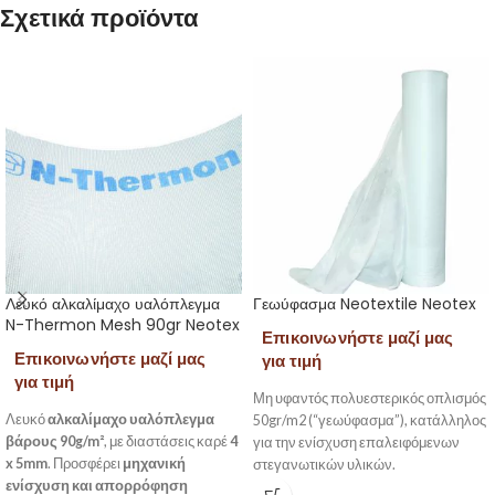
Σχετικά προϊόντα
Λευκό αλκαλίμαχο υαλόπλεγμα
Γεωύφασμα Neotextile Neotex
N-Thermon Mesh 90gr Neotex
Επικοινωνήστε μαζί μας
Επικοινωνήστε μαζί μας
για τιμή
για τιμή
Μη υφαντός πολυεστερικός οπλισμός
Λευκό
αλκαλίμαχο υαλόπλεγμα
50gr/m2 (“γεωύφασμα”), κατάλληλος
βάρους 90g/m²
, με διαστάσεις καρέ
4
για την ενίσχυση επαλειφόμενων
x 5mm
. Προσφέρει
μηχανική
στεγανωτικών υλικών.
ενίσχυση και απορρόφηση
Το
Neotextile
εφαρμόζεται για να