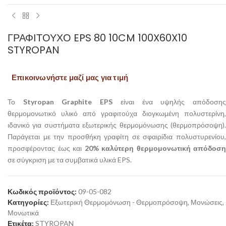
ΓΡΑΦΙΤΟΎΧΟ EPS 80 10CM 100X60X10
STYROPAN
Επικοινωνήστε μαζί μας για τιμή
Το
Styropan Graphite EPS
είναι ένα υψηλής απόδοση
θερμομονωτικό υλικό από γραφιτούχα διογκωμένη πολυστερίνη,
ιδανικό για συστήματα
εξωτερικής θερμομόνωσης
(θερμοπρόσοψη)
Παράγεται με την προσθήκη γραφίτη σε σφαιρίδια πολυστυρενίου,
προσφέροντας έως και
20% καλύτερη θερμομονωτική απόδοση
σε σύγκριση με τα συμβατικά υλικά EPS.
Κωδικός προϊόντος:
09-05-082
Κατηγορίες:
Εξωτερική Θερμομόνωση - Θερμοπρόσοψη
,
Μονώσεις
,
Μονωτικά
Ετικέτα:
STYROPAN