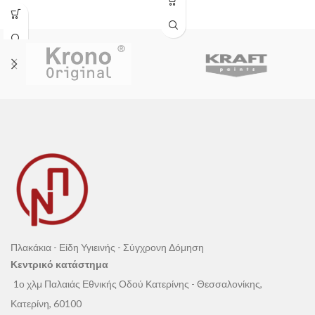
τάσεων
, αποτρέποντας ρηγματώσεις
προδώσει οπλισμένη ενίσχυση στα
και φθορές σε τσιμεντοειδή και
στεγανωτικά συστήματα υγρών
σοβάδες.
μεμβρανών.
Μέρος του πιστοποιημένου
Συστήματος N-Thermon®.
Πλακάκια - Είδη Υγιεινής - Σύγχρονη Δόμηση
Κεντρικό κατάστημα
1ο χλμ Παλαιάς Εθνικής Οδού Κατερίνης - Θεσσαλονίκης,
Κατερίνη, 60100