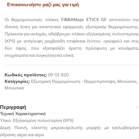
Επικοινωνήστε μαζί μας για τιμή
Οι θερμομονωτικές πλάκες
FIBRANxps ETICS GF
αποτελούν τη
ιδανική λύση για απαιτητικές εφαρμογές εξωτερικής θερμομόνωσης.
Πρόκειται για σκληρές, αδιάβροχες πλάκες εξηλασμένης πολυστερίνης
(XPS) με ανάγλυφη ρομβοειδή επιφάνεια (τύπου «γκοφρέ») και στις
δύο όψεις, που εξασφαλίζει άριστη πρόσφυση με κονιάματα,
επιχρίσματα και συγκολλητικά υλικά.
Κωδικός προϊόντος:
09-01-820
Κατηγορίες:
Εξωτερική Θερμομόνωση - Θερμοπρόσοψη
,
Μονώσεις
,
Μονωτικά
Περιγραφή
Τεχνικά Χαρακτηριστικά
Υλικό: Εξηλασμένη πολυστερίνη (XPS)
Δομή: Πυκνή, κλειστής μικροκυψελωτής μορφής με εγκλωβισμένο
αδρανές αέριο και αέρα