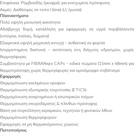
Επιφάνεια: Ρομβοειδής (γκοφρέ), για ενισχυμένη πρόσφυση
Ακμές: Διαθέσιμες σε τύπο Ι (ίσια) ή L (γωνία)
Πλεονεκτήματα
Πολύ υψηλή μονωτική ικανότητα
Αδιάβροχη δομή, κατάλληλη για εφαρμογές σε υγρά περιβάλλοντα
(υπόγεια, πισίνες, δώματα)
Εξαιρετικά υψηλή μηχανική αντοχή – ανθεκτική σε φορτία
Ισορροπημένη διαπνοή – αντίσταση στη διάχυση υδρατμών, χωρίς
θερμογέφυρες
Συμβατότητα με FIBRANxps CAPs – ειδικά πώματα (15mm x 68mm) για
θερμοπρόσοψη χωρίς θερμογέφυρες και ομοιόμορφο σοβάτισμα
Εφαρμογές
Θερμομόνωση κεκλιμένων οροφών
Θερμομόνωση εξωτερικής τοιχοποιίας (ETICS)
Θερμομόνωση αναρτημένων ή εσωτερικών τοίχων
Θερμομόνωση σκυροδέματος & πλίνθων πρόσοψης
Βάση για συγκόλληση κεραμικών, τεχνητών ή φυσικών λίθων
Θερμομόνωση θερμογεφυρών
Εφαρμογές σε μη θερμαινόμενους χώρους
Πιστοποιήσεις