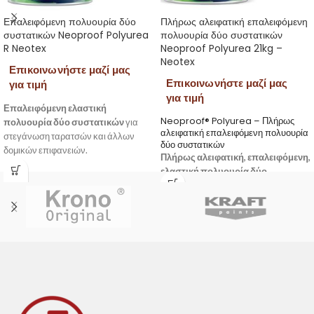
Επαλειφόμενη πολυουρία δύο
Πλήρως αλειφατική επαλειφόμενη
συστατικών Neoproof Polyurea
πολυουρία δύο συστατικών
R Neotex
Neoproof Polyurea 21kg –
Neotex
Επικοινωνήστε μαζί μας
Επικοινωνήστε μαζί μας
για τιμή
για τιμή
Επαλειφόμενη ελαστική
Neoproof® Polyurea – Πλήρως
πολυουρία δύο συστατικών
για
αλειφατική επαλειφόμενη πολυουρία
στεγάνωση ταρατσών και άλλων
δύο συστατικών
δομικών επιφανειών.
Πλήρως αλειφατική, επαλειφόμενη,
ελαστική πολυουρία δύο
συστατικών με εξαιρετική αντοχή
και διάρκεια ζωής.