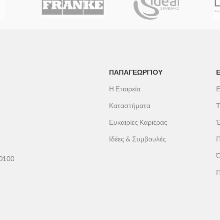
ιαπνοή
,
χαμηλή
EPS
και
Baumit Pro EPS
, προσφέροντ
ρού
,
αυξημένη αντοχή στη
εξαιρετική ενεργειακή απόδοση, εύκολ
χει
προστασία από μούχλα
τοποθέτηση και υψηλή σχέση ποιότητ
νικός για μακροχρόνια
τιμής.
σθητική αναβάθμιση της
Πιστοποιημένη σύμφωνα με το πρότυ
13163
.
ΠΑΠΑΓΕΩΡΓΊΟΥ
Η Εταιρεία
Ε
Καταστήματα
Τ
Ευκαιρίες Καριέρας
Έ
Ιδέες & Συμβουλές
Π
Ό
60100
Π