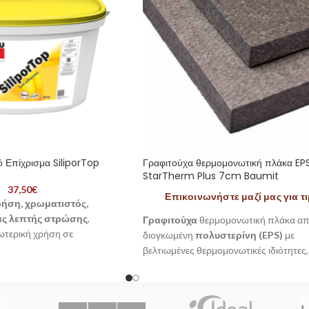
ό Επίχρισμα SiliporTop
Γραφιτούχα θερμομονωτική πλάκα EP
StarTherm Plus 7cm Baumit
37,50
€
Επικοινωνήστε μαζί μας για τ
ήση, χρωματιστός,
ς λεπτής στρώσης
,
Γραφιτούχα
θερμομονωτική πλάκα α
ωτερική χρήση σε
διογκωμένη
πολυστερίνη (EPS)
με
ερικής θερμομόνωσης
βελτιωμένες θερμομονωτικές ιδιότητες,
ερίνη ή ορυκτοβάμβακα,
για εφαρμογή σε συστήματα εξωτερική
ρμογή σε όλα τα
ορυκτά
θερμομόνωσης. Αποτελεί βασικό στοιχ
ολοκληρωμένων συστημάτων
Baumit 