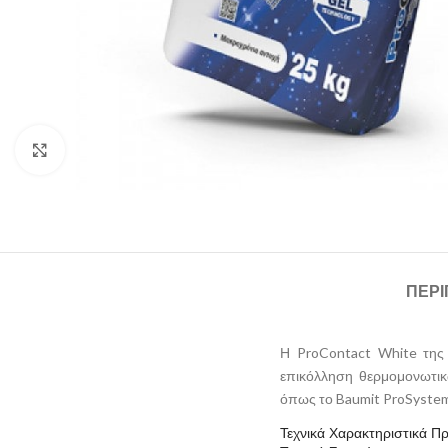
Click to enlarge
ΠΕΡ
Η ProContact White της 
επικόλληση θερμομονωτικ
όπως το Baumit ProSystem
Τεχνικά Χαρακτηριστικά Π