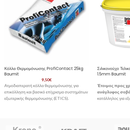
Κόλλα Θερμομόνωσης ProfiContact 25kg
Σιλικονούχο Τελικ
Baumit
1.5mm Baumit
9,50
€
Ατμοδιαπερατή κόλλα θερμομόνωσης για
Έτοιμος προς χρ
επικόλληση και βασικό επίχρισμα συστημάτων
ανάγλυφος σοβά
εξωτερικής θερμομόνωσης (ETICS).
κατάλληλος για εξ
Κατάλληλη για EPS, XPS και πετροβάμβακα.
συστήματα εξωτ
Συσκευασία 25kg.
Baumit
με πολυστ
καθώς και για εφα
υποστρώματα
.