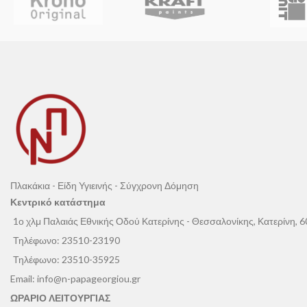
Διαθέτει
υψηλή δ
απορρόφηση νε
βρωμιά
και παρέ
και μύκητες
. Ιδα
προστασία και αι
πρόσοψης.
Πλακάκια - Είδη Υγιεινής - Σύγχρονη Δόμηση
Κεντρικό κατάστημα
1ο χλμ Παλαιάς Εθνικής Οδού Κατερίνης - Θεσσαλονίκης, Κατερίνη, 
Τηλέφωνο:
23510-23190
Τηλέφωνο:
23510-35925
Email:
info@n-papageorgiou.gr
ΩΡΑΡΙΟ ΛΕΙΤΟΥΡΓΙΑΣ