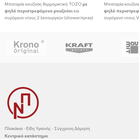
Μπαταρία κουζίνας θερμομικτική TOZO
με
Μπαταρία κουζίν
ψηλό περιστρεφόμενο ρουξούνι
και
ψηλό περιστρεφ
συρόμενο ντους 2 λειτουργιών (shower/spray)
συρόμενο ντους V
VICARIO Ιταλίας.
Πλακάκια - Είδη Υγιεινής - Σύγχρονη Δόμηση
Κεντρικό κατάστημα