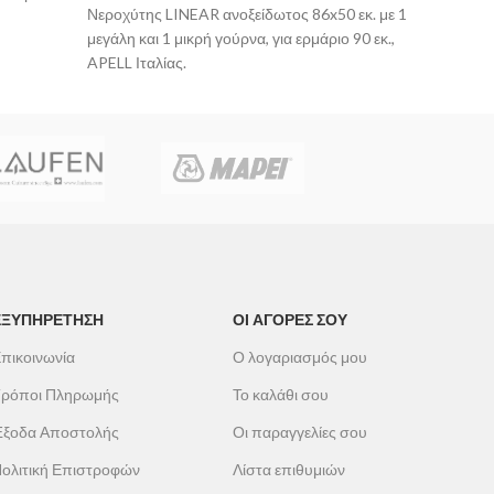
Νεροχύτης LINEAR ανοξείδωτος 86x50 εκ. με 1
Επιτοί
μεγάλη και 1 μικρή γούρνα, για ερμάριο 90 εκ.,
GN
50c
APELL Ιταλίας.
push bu
Ενεργε
ΕΞΥΠΗΡΕΤΗΣΗ
ΟΙ ΑΓΟΡΕΣ ΣΟΥ
πικοινωνία
Ο λογαριασμός μου
ρόποι Πληρωμής
Το καλάθι σου
ξοδα Αποστολής
Οι παραγγελίες σου
ολιτική Επιστροφών
Λίστα επιθυμιών