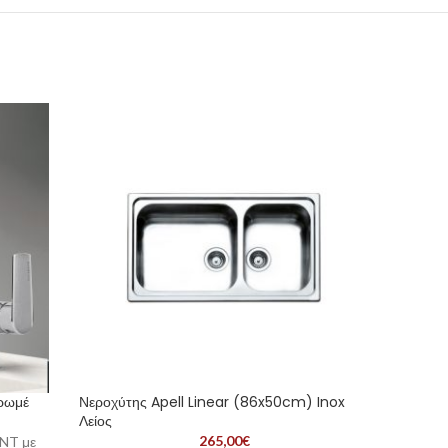
χρωμέ
Νεροχύτης Apell Linear (86x50cm) Inox
Απορρο
Λείος
Deco D
265,00
€
INT με