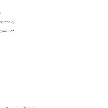
7
ίς ποδιά)
ς χάλυβας