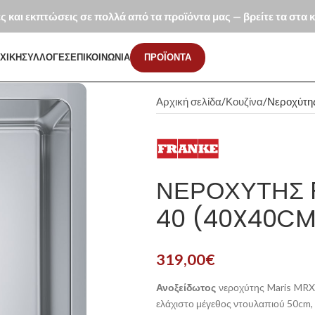
ές και εκπτώσεις σε πολλά από τα προϊόντα μας — βρείτε τα στα
ΧΙΚΗ
ΣΥΛΛΟΓΕΣ
ΕΠΙΚΟΙΝΩΝΙΑ
ΠΡΟΪΟΝΤΑ
Αρχική σελίδα
Κουζίνα
Νεροχύτης
ΝΕΡΟΧΎΤΗΣ F
40 (40X40CM
319,00
€
Ανοξείδωτος
νεροχύτης Maris MR
ελάχιστο μέγεθος ντουλαπιού 50cm, μ