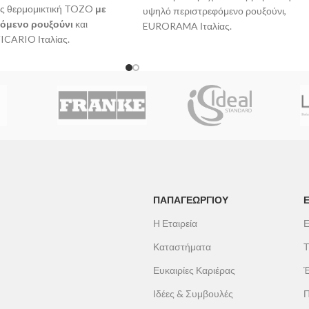
ας θερμομικτική TOZO
με
υψηλό περιστρεφόμενο ρουξούνι,
όμενο ρουξούνι
και
EURORAMA Ιταλίας.
ICARIO Ιταλίας.
ΠΑΠΑΓΕΩΡΓΊΟΥ
Η Εταιρεία
Ε
Καταστήματα
Τ
Ευκαιρίες Καριέρας
Έ
Ιδέες & Συμβουλές
Π