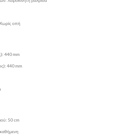
ων: Χειροκίνητη βαλβίδα
 Χωρίς οπή
ς): 440 mm
ος): 440 mm
m
ιού: 50 cm
οκαθήμενη