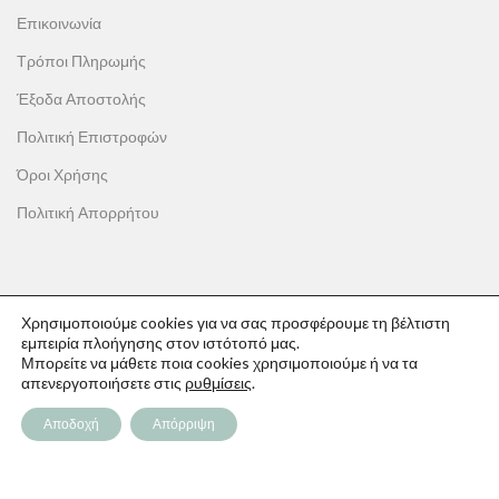
Επικοινωνία
Τρόποι Πληρωμής
Έξοδα Αποστολής
Πολιτική Επιστροφών
Όροι Χρήσης
Πολιτική Απορρήτου
ΟΙ ΑΓΟΡΕΣ ΣΟΥ
Χρησιμοποιούμε cookies για να σας προσφέρουμε τη βέλτιστη
εμπειρία πλοήγησης στον ιστότοπό μας.
Ο λογαριασμός μου
Μπορείτε να μάθετε ποια cookies χρησιμοποιούμε ή να τα
απενεργοποιήσετε στις
ρυθμίσεις
.
Το καλάθι σου
Αποδοχή
Απόρριψη
Οι παραγγελίες σου
Λίστα επιθυμιών