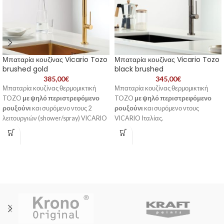
Μπαταρία κουζίνας Vicario Tozo
Μπαταρία κουζίνας Vicario Tozo
brushed gold
black brushed
385,00
€
345,00
€
Μπαταρία κουζίνας θερμομικτική
Μπαταρία κουζίνας θερμομικτική
TOZO
με ψηλό περιστρεφόμενο
TOZO
με ψηλό περιστρεφόμενο
ρουξούνι
και συρόμενο ντους 2
ρουξούνι
και συρόμενο ντους
λειτουργιών (shower/spray) VICARIO
VICARIO Ιταλίας.
Ιταλίας.