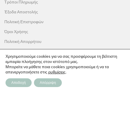
Τρόποι Πληρωμής
Έξοδα Αποστολής
Πολιτική Επιστροφών
Όροι Χρήσης
Πολιτική Απορρήτου
Χρησιμοποιούμε cookies για να σας προσφέρουμε τη βέλτιστη
εμπειρία πλοήγησης στον ιστότοπό μας.
Μπορείτε να μάθετε ποια cookies χρησιμοποιούμε ή να τα
ΟΙ ΑΓΟΡΕΣ ΣΟΥ
απενεργοποιήσετε στις
ρυθμίσεις
.
Ο λογαριασμός μου
Αποδοχή
Απόρριψη
Το καλάθι σου
Οι παραγγελίες σου
Λίστα επιθυμιών
Παρακολούθηση Παραγγελίας