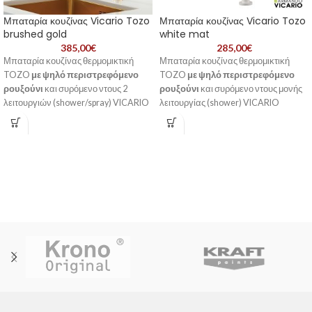
Μπαταρία κουζίνας Vicario Tozo
Μπαταρία κουζίνας Vicario Tozo
brushed gold
white mat
385,00
€
285,00
€
Μπαταρία κουζίνας θερμομικτική
Μπαταρία κουζίνας θερμομικτική
TOZO
με ψηλό περιστρεφόμενο
TOZO
με ψηλό περιστρεφόμενο
ρουξούνι
και συρόμενο ντους 2
ρουξούνι
και συρόμενο ντους μονής
λειτουργιών (shower/spray) VICARIO
λειτουργίας (shower) VICARIO
Ιταλίας.
Ιταλίας.