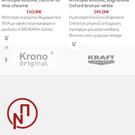
Μπαταρία κουζίνας Eurorama
Μπαταρία κουζίνας Bugnatese
Viva chrome
Oxford bronze-white
110,00
€
245,00
€
Μπαταρία νεροχύτου θερμομικτική
Η μπαταρία Κουζίνας Bugnatese
VIVA με υψηλό περιστρεφόμενο
Oxford σε μπρονζέ απόχρωση
ρουξούνι, EURORAMA Ιταλίας
προσφέρει μια ρετρό αίσθηση,
δίνοντας στον χώρο μια vintage
πινελιά.