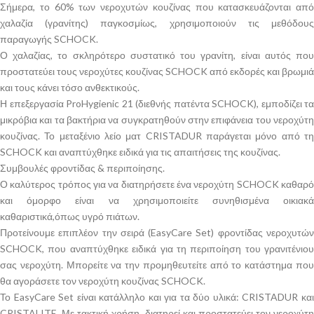
Σήμερα, το 60% των νεροχυτών κουζίνας που κατασκευάζονται από
χαλαζία (γρανίτης) παγκοσμίως, χρησιμοποιούν τις μεθόδους
παραγωγής SCHOCK.
Ο χαλαζίας, το σκληρότερο συστατικό του γρανίτη, είναι αυτός που
προστατεύει τους νεροχύτες κουζίνας SCHOCK από εκδορές και βρωμιά
και τους κάνει τόσο ανθεκτικούς.
Η επεξεργασία ProHygienic 21 (διεθνής πατέντα SCHOCK), εμποδίζει τα
μικρόβια και τα βακτήρια να συγκρατηθούν στην επιφάνεια του νεροχύτη
κουζίνας. Το μεταξένιο λείο ματ CRISTADUR παράγεται μόνο από τη
SCHOCK και αναπτύχθηκε ειδικά για τις απαιτήσεις της κουζίνας.
Συμβουλές φροντίδας & περιποίησης.
Ο καλύτερος τρόπος για να διατηρήσετε ένα νεροχύτη SCHOCK καθαρό
και όμορφο είναι να χρησιμοποιείτε συνηθισμένα οικιακά
καθαριστικά,όπως υγρό πιάτων.
Προτείνουμε επιπλέον την σειρά (EasyCare Set) φροντίδας νεροχυτών
SCHOCK, που αναπτύχθηκε ειδικά για τη περιποίηση του γρανιτένιου
σας νεροχύτη. Μπορείτε να την προμηθευτείτε από το κατάστημα που
θα αγοράσετε τον νεροχύτη κουζίνας SCHOCK.
Το EasyCare Set είναι κατάλληλο και για τα δύο υλικά: CRISTADUR και
CRISTALITE. Με τακτική χρήση, διατηρεί και προστατεύει τον νεροχύτη