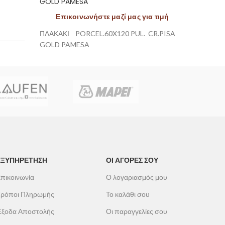
GOLD PAMESA
Deco D
Επικοινωνήστε μαζί μας για τιμή
Επιτοί
GN
50c
ΠΛΑΚΑΚΙ PORCEL.60X120 PUL. CR.PISA
push bu
GOLD PAMESA
Ενεργε
ΕΞΥΠΗΡΕΤΗΣΗ
ΟΙ ΑΓΟΡΕΣ ΣΟΥ
πικοινωνία
Ο λογαριασμός μου
ρόποι Πληρωμής
Το καλάθι σου
ξοδα Αποστολής
Οι παραγγελίες σου