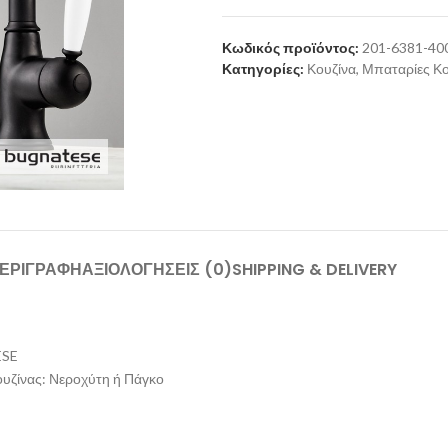
Κωδικός προϊόντος:
201-6381-40
Κατηγορίες:
Κουζίνα
,
Μπαταρίες Κο
ΕΡΙΓΡΑΦΉ
ΑΞΙΟΛΟΓΉΣΕΙΣ (0)
SHIPPING & DELIVERY
ESE
υζίνας: Νεροχύτη ή Πάγκο