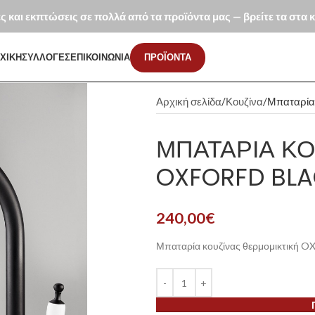
ές και εκπτώσεις σε πολλά από τα προϊόντα μας — βρείτε τα στα
ΧΙΚΗ
ΣΥΛΛΟΓΕΣ
ΕΠΙΚΟΙΝΩΝΙΑ
ΠΡΟΪΟΝΤΑ
Αρχική σελίδα
Κουζίνα
Μπαταρία 
ΜΠΑΤΑΡΊΑ ΚΟ
OXFORFD BLA
240,00
€
Μπαταρία κουζίνας θερμομικτική 