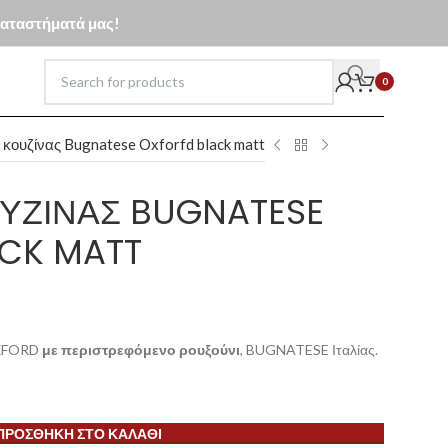
 καταστήματά μας!
0
κουζίνας Bugnatese Oxforfd black matt
ΥΖΊΝΑΣ BUGNATESE
CK MATT
OXFORD
με περιστρεφόμενο ρουξούνι
, BUGNATESE Ιταλίας.
ΠΡΟΣΘΉΚΗ ΣΤΟ ΚΑΛΆΘΙ