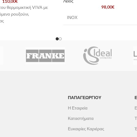
Λείος
110,00
€
98,00
€
ου θερμομικτική VIVA με
μενο ρουξούνι,
ΙΝΟΧ
ας
ΠΑΠΑΓΕΩΡΓΊΟΥ
Η Εταιρεία
Ε
Καταστήματα
Τ
Ευκαιρίες Καριέρας
Έ