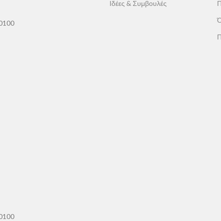
Ιδέες & Συμβουλές
Π
Ό
60100
Π
60100