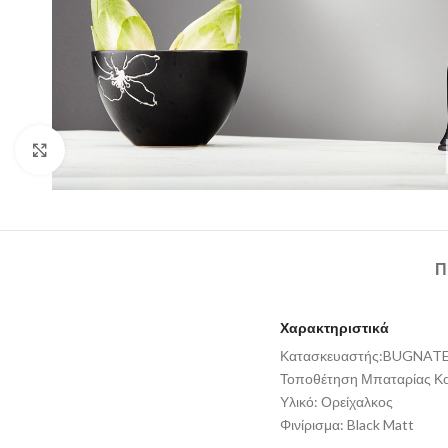
Click to enlarge
Π
Χαρακτηριστικά
Κατασκευαστής:BUGNAT
Τοποθέτηση Μπαταρίας Κο
Υλικό: Ορείχαλκος
Φινίρισμα: Black Matt