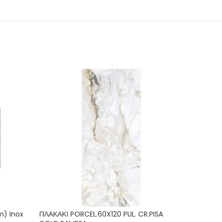
m) Inox
ΠΛΑΚΑΚΙ PORCEL.60X120 PUL. CR.PISA
Απορρο