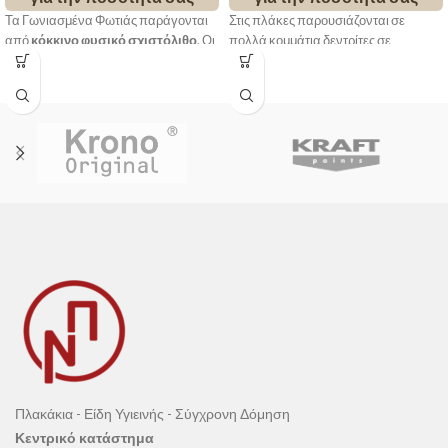
Τα Γωνιασμένα Φωτιάς παράγονται
Στις πλάκες παρουσιάζονται σε
από
κόκκινο φυσικό σχιστόλιθο
. Οι
πολλά κομμάτια δεντρίτες σε
τέσσερις περιμετρικές πλευρές του
μοναδικές μορφές και σχήματα
είναι πελεκητές με το χέρι και οι δυο
δίνοντας ένα εντυπωσιακό υλικό με
μεγάλες φυσικές.
μοναδικά χρώματα. Οι τέσσερις
περιμετρικές πλευρές είναι πελεκητές
με το χέρι και οι δυο μεγάλες φυσικές.
Πλακάκια - Είδη Υγιεινής - Σύγχρονη Δόμηση
Κεντρικό κατάστημα