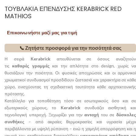
TΟΥΒΛΆΚΙΑ ΕΠΈΝΔΥΣΗΣ KERABRICK RED
MATHIOS
Επικοινωνήστε μαζί μας για τιμή
📞 Ζητήστε προσφορά για την ποσότητά σας
Η σειρά
Kerabrick
απευθύνεται σε όσους αναζητού
τις
καθαρές
γραμμές
και την απλότητα στο design, χωρίς ν
θυσιάζουν την ποιότητα. Οι φυσικές αποχρώσεις και οι αρμονικοί
χρωματικοί συνδυασμοί προσδίδουν ζεστασιά και χαρακτήρα σε κάθε
χώρο, ενισχύοντας τη σχεδιαστική ταυτότητα κάθε αρχιτεκτονικής
πρότασης.
Κατάλληλο για τοποθέτηση τόσο σε εσωτερικούς όσο και σε
εξωτερικούς χώρους, το
Kerabrick
συνδυάζει αισθητική κα
τεχνολογική υπεροχή. Ξεχωρίζει για την
αντοχή
του σε
δύσκολες
συνθήκες
– από ακραίες θερμοκρασίες και υγρασία μέχρι
περιβάλλοντα με υψηλή ρύπανση – ενώ η χαμηλή απορρόφηση και η
χημική του σταθερότητα διασφαλίζουν
μακροχρόνια απόδοση
και