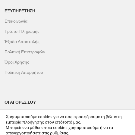
ΕΞΥΠΗΡΕΤΗΣΗ
Επικοινωνία
Τρόποι Πληρωμής
Έξοδα Αποστολής
Πολιτική Επιστροφών
Όροι Χρήσης
Πολιτική Απορρήτου
ΟΙ ΑΓΟΡΕΣ ΣΟΥ
Ο λογαριασμός μου
Χρησιμοποιούμε cookies για να σας προσφέρουμε τη βέλτιστη
εμπειρία πλοήγησης στον ιστότοπό μας.
Το καλάθι σου
Μπορείτε να μάθετε ποια cookies χρησιμοποιούμε ή να τα
Οι παραγγελίες σου
απενεργοποιήσετε στις
ρυθμίσεις
.