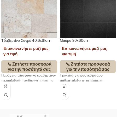
Τραβερτίνο Σαγρέ 40,6x61cm
Μαύρο 30x60cm
Επικοινωνήστε μαζί μας
Επικοινωνήστε μαζί μας
για τιμή
για τιμή
📞 Ζητήστε προσφορά
📞 Ζητήστε προσφορά
για την ποσότητά σας
για την ποσότητά σας
Παράγεται από
φυσικό τραβερτίνο-
Πρόκειται για
φυσικό μαύρο
πωρόλιθο
(travertine) γι’αυτό στην
ασβεστόλιθο
, με τις τέσσερις
επιφάνεια του παρουσιάζονται
περιμετρικές πλευρές κομμένες με
διάφορες μικρές οπές οι οποίες δίνουν
μηχάνημα και την επάνω πλευρά σε
μια ιδιαίτερη χροιά και μοναδικότητα
φυσική μορφή.
στην εμφάνιση του υλικού. Έχει
Κατά τη χρήση του σε εξωτερικούς
κλασικό γήινο χρώμα καφέ-μπεζ. Η
χώρους, παρατηρείται εξασθένηση
κάτω
πλευρά όπως και οι τέσσερις
του χρώματος σε μεγαλύτερο βαθμό