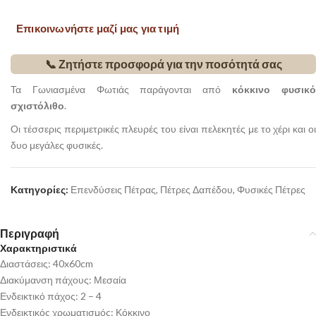
Επικοινωνήστε μαζί μας για τιμή
📞 Ζητήστε προσφορά για την ποσότητά σας
Τα Γωνιασμένα Φωτιάς παράγονται από
κόκκινο φυσικ
σχιστόλιθο
.
Οι τέσσερις περιμετρικές πλευρές του είναι πελεκητές με το χέρι και οι
δυο μεγάλες φυσικές.
Κατηγορίες:
Επενδύσεις Πέτρας
,
Πέτρες Δαπέδου
,
Φυσικές Πέτρες
Περιγραφή
Χαρακτηριστικά
Διαστάσεις: 40x60cm
Διακύμανση πάχους: Μεσαία
Ενδεικτικό πάχος: 2 – 4
Ενδεικτικός χρωματισμός: Κόκκινο