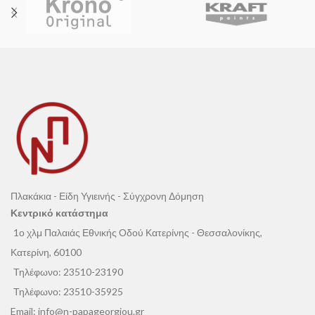
περιμετρικές
του πλευρές είναι
σε σύγκριση με άλλα παρόμοια υλικά
κομμένες
με μηχάνημα και η
επάνω
και για την καλύτερη προστασία του,
σαγρέ
.
συνιστάται,
μετά την τοποθέτησή
του
, να
επαλείφεται
με
κάποιο
σιλικονούχο μονωτικό
υγρό.
Πλακάκια - Είδη Υγιεινής - Σύγχρονη Δόμηση
Κεντρικό κατάστημα
1ο χλμ Παλαιάς Εθνικής Οδού Κατερίνης - Θεσσαλονίκης,
Κατερίνη, 60100
Τηλέφωνο:
23510-23190
Τηλέφωνο:
23510-35925
Email:
info@n-papageorgiou.gr