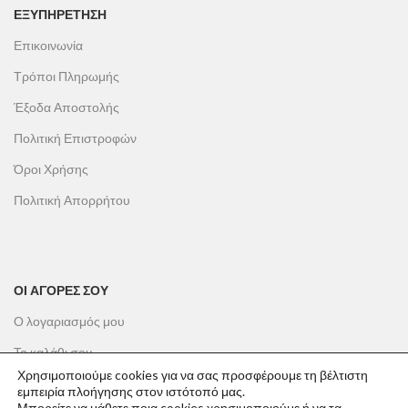
ΕΞΥΠΗΡΕΤΗΣΗ
Επικοινωνία
Τρόποι Πληρωμής
Έξοδα Αποστολής
Πολιτική Επιστροφών
Όροι Χρήσης
Πολιτική Απορρήτου
ΟΙ ΑΓΟΡΕΣ ΣΟΥ
Ο λογαριασμός μου
Το καλάθι σου
Χρησιμοποιούμε cookies για να σας προσφέρουμε τη βέλτιστη
Οι παραγγελίες σου
εμπειρία πλοήγησης στον ιστότοπό μας.
Μπορείτε να μάθετε ποια cookies χρησιμοποιούμε ή να τα