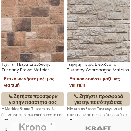
Τεχνητή Πέτρα Επένδυσης
Τεχνητή Πέτρα Επένδυσης
Tuscany Brown Mathios
Tuscany Champagne Mathios
Επικοινωνήστε μαζί μας
Επικοινωνήστε μαζί μας
για τιμή
για τιμή
📞 Ζητήστε προσφορά
📞 Ζητήστε προσφορά
για την ποσότητά σας
για την ποσότητά σας
Η
Mathios Stone Tuscany
αντλεί
Η
Mathios Stone Tuscany
αντλεί
έμπνευση από τη φυσική ομορφιά και
έμπνευση από τη φυσική ομορφιά και
την παραδοσιακή αρχιτεκτονική της
την παραδοσιακή αρχιτεκτονική της
Τοσκάνης. Με ανομοιόμορφες φόρμες
Τοσκάνης. Με ανομοιόμορφες φόρμες