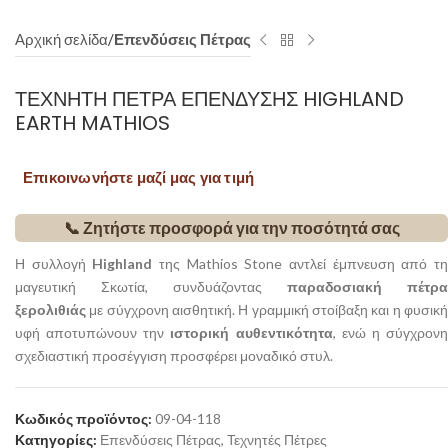
Αρχική σελίδα
Επενδύσεις Πέτρας
ΤΕΧΝΗΤΉ ΠΈΤΡΑ ΕΠΈΝΔΥΣΗΣ HIGHLAND
EARTH MATHIOS
Επικοινωνήστε μαζί μας για τιμή
📞 Ζητήστε προσφορά για την ποσότητά σας
Η συλλογή
Highland
της Mathios Stone αντλεί έμπνευση από τ
μαγευτική Σκωτία, συνδυάζοντας
παραδοσιακή πέτρα
ξερολιθιάς
με σύγχρονη αισθητική. Η γραμμική στοίβαξη και η φυσική
υφή αποτυπώνουν την
ιστορική αυθεντικότητα
, ενώ η σύγχρον
σχεδιαστική προσέγγιση προσφέρει μοναδικό στυλ.
Κωδικός προϊόντος:
09-04-118
Κατηγορίες:
Επενδύσεις Πέτρας
,
Τεχνητές Πέτρες