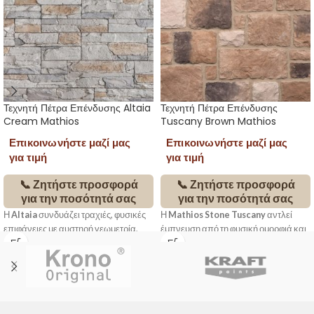
Τεχνητή Πέτρα Επένδυσης Altaia
Τεχνητή Πέτρα Επένδυσης
Cream Mathios
Tuscany Brown Mathios
Επικοινωνήστε μαζί μας
Επικοινωνήστε μαζί μας
για τιμή
για τιμή
📞 Ζητήστε προσφορά
📞 Ζητήστε προσφορά
για την ποσότητά σας
για την ποσότητά σας
Η
Altaia
συνδυάζει τραχιές, φυσικές
Η
Mathios Stone Tuscany
αντλεί
επιφάνειες με αυστηρή γεωμετρία,
έμπνευση από τη φυσική ομορφιά και
δημιουργώντας τοίχους με έντονο
την παραδοσιακή αρχιτεκτονική της
βάθος και διαχρονική κομψότητα. Με
Τοσκάνης. Με ανομοιόμορφες φόρμες
ορθογώνια διάταξη και ακανόνιστα
και ανάγλυφη υφή που θυμίζει
τεμάχια
ενταγμένα σε ακριβές
χειροποίητους πέτρινους τοίχους,
πλαίσιο, προσφέρει μοναδική
δημιουργεί επιφάνειες ζεστές,
αίσθηση οργανικότητας και
αυθεντικές και φιλόξενες.