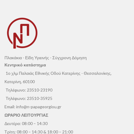
αρχιτεκτονικής ακρίβειας.
Ο συνδυασμός μεγάλων και
Ιδανική για μεγάλης κλίμακας έργα,
μικρότερων κομματιών εξασφαλίζει
διαθέτει διαμορφωμένες γωνίες για
ισορροπία και κίνηση, ενώ οι απαλοί
ομαλές μεταβάσεις και απόλυτη
τόνοι και τα λαξευμένα στο χέρι
αισθητική συνέπεια.
ανάγλυφα παίζουν διακριτικά με το
Η
Altaia
ενσωματώνεται άψογα σε
φως, προσδίδοντας βάθος χωρίς
σύγχρονα υλικά όπως το γυαλί, το
υπερβολή.
μέταλλο και το ξύλο, καθιστώντας την
Ιδανική για αρχιτεκτονικά έργα που
κορυφαία επιλογή για εκλεπτυσμένες
απαιτούν φυσική υφή, παραδοσιακό
Πλακάκια - Είδη Υγιεινής - Σύγχρονη Δόμηση
προσόψεις και εσωτερικά
χαρακτήρα και διαχρονική αισθητική.
Κεντρικό κατάστημα
περιβάλλοντα υψηλής αισθητικής.
1ο χλμ Παλαιάς Εθνικής Οδού Κατερίνης - Θεσσαλονίκης,
Κατερίνη, 60100
Τηλέφωνο:
23510-23190
Τηλέφωνο:
23510-35925
Email:
info@n-papageorgiou.gr
ΩΡΑΡΙΟ ΛΕΙΤΟΥΡΓΙΑΣ
Δευτέρα: 08:00 – 14:30
Τρίτη: 08:00 – 14:30 & 18:00 – 21:00