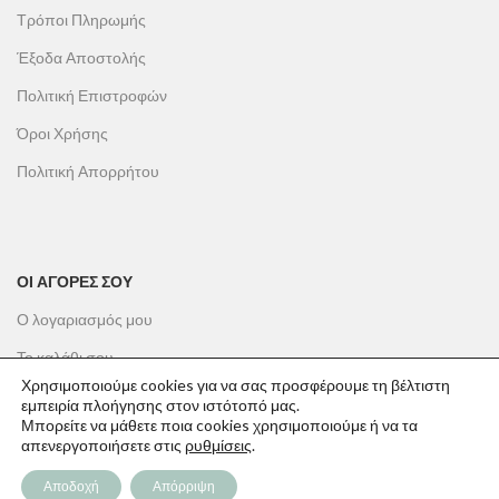
Τρόποι Πληρωμής
Έξοδα Αποστολής
Πολιτική Επιστροφών
Όροι Χρήσης
Πολιτική Απορρήτου
ΟΙ ΑΓΟΡΕΣ ΣΟΥ
Ο λογαριασμός μου
Το καλάθι σου
Χρησιμοποιούμε cookies για να σας προσφέρουμε τη βέλτιστη
Οι παραγγελίες σου
εμπειρία πλοήγησης στον ιστότοπό μας.
Μπορείτε να μάθετε ποια cookies χρησιμοποιούμε ή να τα
Λίστα επιθυμιών
απενεργοποιήσετε στις
ρυθμίσεις
.
Παρακολούθηση Παραγγελίας
Αποδοχή
Απόρριψη