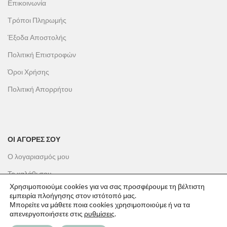
Επικοινωνία
Τρόποι Πληρωμής
Έξοδα Αποστολής
Πολιτική Επιστροφών
Όροι Χρήσης
Πολιτική Απορρήτου
ΟΙ ΑΓΟΡΕΣ ΣΟΥ
Ο λογαριασμός μου
Το καλάθι σου
Χρησιμοποιούμε cookies για να σας προσφέρουμε τη βέλτιστη
Οι παραγγελίες σου
εμπειρία πλοήγησης στον ιστότοπό μας.
Μπορείτε να μάθετε ποια cookies χρησιμοποιούμε ή να τα
Λίστα επιθυμιών
απενεργοποιήσετε στις
ρυθμίσεις
.
Παρακολούθηση Παραγγελίας