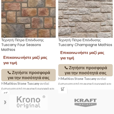
Τεχνητή Πέτρα Επένδυσης
Τεχνητή Πέτρα Επένδυσης
Tuscany Four Seasons
Tuscany Champagne Mathios
Mathios
Επικοινωνήστε μαζί μας
Επικοινωνήστε μαζί μας
για τιμή
για τιμή
📞 Ζητήστε προσφορά
📞 Ζητήστε προσφορά
για την ποσότητά σας
για την ποσότητά σας
Η
Mathios Stone Tuscany
αντλεί
Η
Mathios Stone Tuscany
αντλεί
έμπνευση από τη φυσική ομορφιά και
έμπνευση από τη φυσική ομορφιά και
την παραδοσιακή αρχιτεκτονική της
την παραδοσιακή αρχιτεκτονική της
Τοσκάνης. Με ανομοιόμορφες φόρμες
Τοσκάνης. Με ανομοιόμορφες φόρμες
και ανάγλυφη υφή που θυμίζει
και ανάγλυφη υφή που θυμίζει
χειροποίητους πέτρινους τοίχους,
χειροποίητους πέτρινους τοίχους,
δημιουργεί επιφάνειες ζεστές,