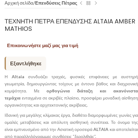
Αρχική σελίδα
Επενδύσεις Πέτρας
ΤΕΧΝΗΤΉ ΠΈΤΡΑ ΕΠΈΝΔΥΣΗΣ ALTAIA AMBER
MATHIOS
Επικοινωνήστε μαζί μας για τιμή
Εξαντλήθηκε
Η
Altaia
συνδυάζει τραχιές, φυσικές επιφάνειες με αυστηρ
γεωμετρία, δημιουργώντας τοίχους με έντονο βάθος και διαχρονική
κομψότητα. Με
ορθογώνια διάταξη και ακανόνιστα
τεμάχια
ενταγμένα σε ακριβές πλαίσιο, προσφέρει μοναδική αίσθηση
οργανικότητας και αρχιτεκτονικής ακρίβειας.
Ιδανική για μεγάλης κλίμακας έργα, διαθέτει διαμορφωμένες γωνίες για
ομαλές μεταβάσεις και απόλυτη αισθητική συνέπεια. Το όνομα της
είναι εμπνευσμένο από την Ασιατική οροσειρά
ALTAIA
και αποτελείται
από παραλληλόγραμμες συνθέσεις “ξερολιθιάς”.