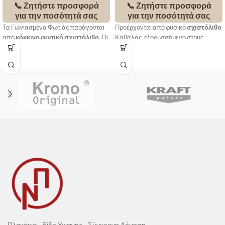
📞 Ζητήστε προσφορά
📞 Ζητήστε προσφορά
για την ποσότητά σας
για την ποσότητά σας
Τα Γωνιασμένα Φωτιάς παράγονται
Προέρχονται από φυσικό
σχιστόλιθο
από
κόκκινο φυσικό σχιστόλιθο
. Οι
Καβάλας, εξορυσσόμενο στους
τέσσερις περιμετρικές πλευρές του
πρόποδες του ιστορικού Παγγαίου,
είναι πελεκητές με το χέρι και οι δυο
εκεί όπου βρισκόταν ο χρυσός του
μεγάλες φυσικές.
Φιλίππου Β’. Χαρακτηρίζονται
από
υψηλή σκληρότητα,
αντοχή
στον χρόνο και στον
παγετό,
χαμηλή
αποσάθρωση
και
αντιολισθητική
επιφάνεια
. Οι τέσσερις περιμετρικές
πλευρές είναι πελεκητές με το χέρι,
ενώ οι δύο μεγάλες παραμένουν
φυσικές.
Διαθέτουν
σήμανση CE
,
πιστοποιώντας την ποιότητα και την
αξιοπιστία του υλικού.
Πλακάκια - Είδη Υγιεινής - Σύγχρονη Δόμηση