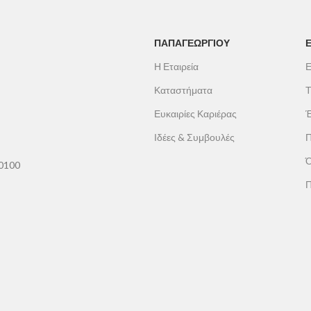
είναι πελεκητές με το χέρι, ενώ οι δύο μ
παραμένουν φυσικές.
Διαθέτουν
σήμανση CE
, πιστοποιώντ
ΠΑΠΑΓΕΩΡΓΊΟΥ
ποιότητα και την αξιοπιστία του υλικού.
Η Εταιρεία
Ε
Καταστήματα
Τ
Ευκαιρίες Καριέρας
Έ
Ιδέες & Συμβουλές
Π
Ό
60100
Π