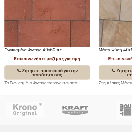
Γωνιασμένα Φωτιάς 40x60cm
Μέντα Φύση 40
Επικοινωνήστε μαζί μας για τιμή
Επικοινωνήσ
📞 Ζητήστε προσφορά για την
📞 Ζητήστ
ποσότητά σας
πο
Τα Γωνιασμένα Φωτιάς παράγονται από
Στις πλάκες Μέντ
κόκκινο φυσικό σχιστόλιθο
. Οι τέσσερις
παρουσιάζονται δε
περιμετρικές πλευρές του είναι πελεκητές με το
μορφές και σχήματ
χέρι και οι δυο μεγάλες φυσικές.
πλευρές είναι κομ
μεγάλες φυσικές.