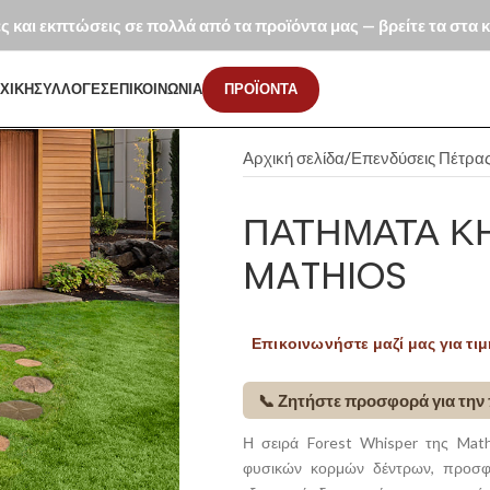
ές και εκπτώσεις σε πολλά από τα προϊόντα μας — βρείτε τα στα
ΧΙΚΗ
ΣΥΛΛΟΓΕΣ
ΕΠΙΚΟΙΝΩΝΙΑ
ΠΡΟΪΟΝΤΑ
Αρχική σελίδα
Επενδύσεις Πέτρα
ΠΑΤΉΜΑΤΑ ΚΉ
MATHIOS
Επικοινωνήστε μαζί μας για τιμ
📞 Ζητήστε προσφορά για την
Η σειρά Forest Whisper της Mat
φυσικών κορμών δέντρων, προσφέ