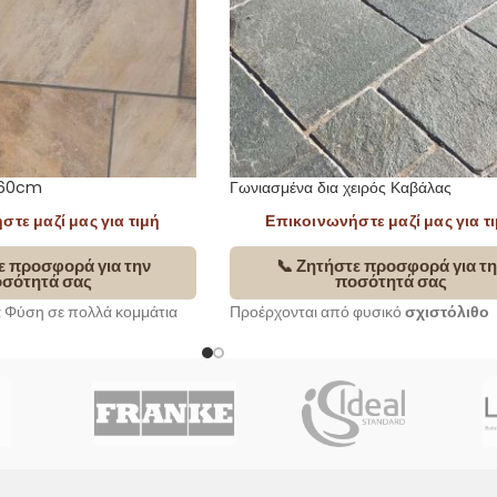
x60cm
Γωνιασμένα δια χειρός Καβάλας
τε μαζί μας για τιμή
Επικοινωνήστε μαζί μας για τ
ε προσφορά για την
📞 Ζητήστε προσφορά για τη
σότητά σας
ποσότητά σας
α Φύση σε πολλά κομμάτια
Προέρχονται από φυσικό
σχιστόλιθο
νδρίτες σε μοναδικές
Καβάλας, εξορυσσόμενο στους πρόπο
α. Οι τέσσερις περιμετρικές
ιστορικού Παγγαίου, εκεί όπου βρισκότ
μένες με μηχάνημα και οι δυο
χρυσός του Φιλίππου Β’. Χαρακτηρίζον
από
υψηλή σκληρότητα, αντοχή
στο
και στον παγετό,
χαμηλή
αποσάθρωση
και
αντιολισθητική
επιφάνεια
. Οι τέσσερις περιμετρικές 