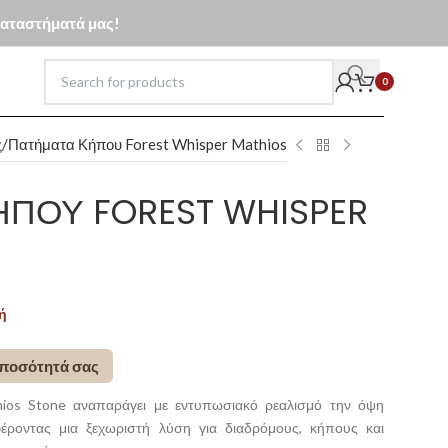
 καταστήματά μας!
0
ς
Πατήματα Κήπου Forest Whisper Mathios
ΠΟΥ FOREST WHISPER
ή
 ποσότητά σας
hios Stone αναπαράγει με εντυπωσιακό ρεαλισμό την όψη
ροντας μια ξεχωριστή λύση για διαδρόμους, κήπους και