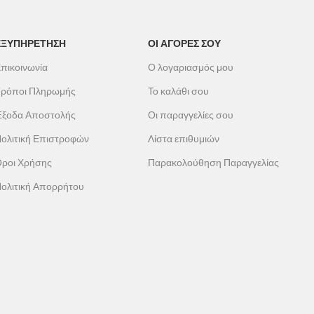
εγάλες
με μηχάνημα και η
επάνω πλευρά ματ
.
ας την
ΕΞΥΠΗΡΕΤΗΣΗ
ΟΙ ΑΓΟΡΕΣ ΣΟΥ
πικοινωνία
Ο λογαριασμός μου
ρόποι Πληρωμής
Το καλάθι σου
ξοδα Αποστολής
Οι παραγγελίες σου
ολιτική Επιστροφών
Λίστα επιθυμιών
ροι Χρήσης
Παρακολούθηση Παραγγελίας
ολιτική Απορρήτου