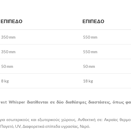
ΕΠΊΠΕΔΟ
ΕΠΊΠΕΔΟ
350 mm
550 mm
350 mm
550 mm
50 mm
50 mm
8 kg
18 kg
st Whisper διατίθενται σε δύο διαθέσιμες διαστάσεις, όπως φα
 για εσωτερικούς και εξωτερικούς χώρους, Ανθεκτική σε: Ακραίες θερμ
Παγετό, UV, Διαφορετικά επίπεδα υγρασίας, Νερό.