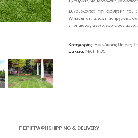
εξωτερικές διαμορφώσεις με φυσικό
Συνδυάζοντας την αισθητική του ξ
Whisper δεν απαιτεί τις εργασίες σ
τη δημιουργία εντυπωσιακών μονοπα
Κατηγορίες:
Επενδύσεις Πέτρας
,
Π
Ετικέτα:
MATHIOS
ΠΕΡΙΓΡΑΦΉ
SHIPPING & DELIVERY