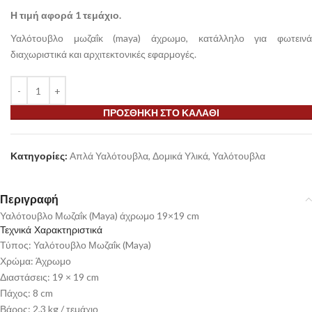
Η τιμή αφορά 1 τεμάχιο.
Υαλότουβλο μωζαΐκ (maya) άχρωμο, κατάλληλο για φωτεινά
διαχωριστικά και αρχιτεκτονικές εφαρμογές.
ΠΡΟΣΘΉΚΗ ΣΤΟ ΚΑΛΆΘΙ
Κατηγορίες:
Απλά Υαλότουβλα
,
Δομικά Υλικά
,
Υαλότουβλα
Περιγραφή
Υαλότουβλο Μωζαΐκ (Maya) άχρωμο 19×19 cm
Τεχνικά Χαρακτηριστικά
Τύπος: Υαλότουβλο Μωζαΐκ (Maya)
Χρώμα: Άχρωμο
Διαστάσεις: 19 × 19 cm
Πάχος: 8 cm
Βάρος: 2,3 kg / τεμάχιο