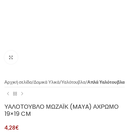
Click to enlarge
Αρχική σελίδα
Δομικά Υλικά
Υαλότουβλα
Απλά Υαλότουβλα
ΥΑΛΌΤΟΥΒΛΟ ΜΩΖΑΪ́Κ (MAYA) ΆΧΡΩΜΟ
19×19 CM
4,28
€