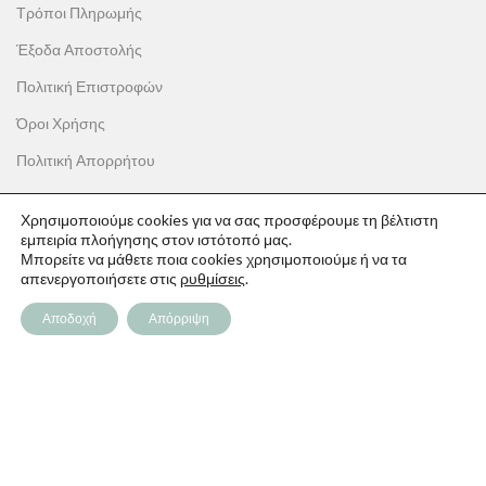
Τρόποι Πληρωμής
Έξοδα Αποστολής
Πολιτική Επιστροφών
Όροι Χρήσης
Πολιτική Απορρήτου
Χρησιμοποιούμε cookies για να σας προσφέρουμε τη βέλτιστη
εμπειρία πλοήγησης στον ιστότοπό μας.
Μπορείτε να μάθετε ποια cookies χρησιμοποιούμε ή να τα
ΟΙ ΑΓΟΡΕΣ ΣΟΥ
απενεργοποιήσετε στις
ρυθμίσεις
.
Ο λογαριασμός μου
Αποδοχή
Απόρριψη
Το καλάθι σου
Οι παραγγελίες σου
Λίστα επιθυμιών
Παρακολούθηση Παραγγελίας