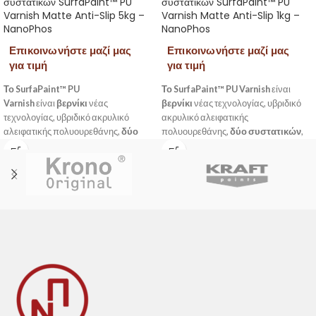
συστατικών SurfaPaint™ PU
συστατικών SurfaPaint™ PU
Varnish Matte Anti-Slip 5kg –
Varnish Matte Anti-Slip 1kg –
NanoPhos
NanoPhos
Επικοινωνήστε μαζί μας
Επικοινωνήστε μαζί μας
για τιμή
για τιμή
Το SurfaPaint™ PU
Το SurfaPaint™ PU Varnish
είναι
Varnish
είναι
βερνίκι
νέας
βερνίκι
νέας τεχνολογίας, υβριδικό
τεχνολογίας, υβριδικό ακρυλικό
ακρυλικό αλειφατικής
αλειφατικής πολυουρεθάνης,
δύο
πολυουρεθάνης,
δύο συστατικών
,
συστατικών
, διάφανο, με ματ
διάφανο, με ματ φινίρισμα. Η ειδικά
φινίρισμα. Η ειδικά σχεδιασμένη
σχεδιασμένη σύνθεσή του και τα UV
σύνθεσή του και τα UV φίλτρα που
φίλτρα που περιέχει, προσφέρουν
περιέχει, προσφέρουν μακροχρόνια
μακροχρόνια προστασία από την
προστασία από την ηλιακή
ηλιακή ακτινοβολία, το κιτρίνισμα, τις
ακτινοβολία, το κιτρίνισμα, τις
αντίξοες καιρικές συνθήκες και τα
αντίξοες καιρικές συνθήκες και τα
χημικά. Μετά την εφαρμογή του,
χημικά. Μετά την εφαρμογή του,
σχηματίζεται σκληρή αλλά
σχηματίζεται σκληρή αλλά
ταυτόχρονα ελαστική μεμβράνη που
ταυτόχρονα ελαστική μεμβράνη που
ενισχύει σημαντικά τις μηχανικές
ενισχύει σημαντικά τις μηχανικές
αντοχές της επιφάνειας.
αντοχές της επιφάνειας.