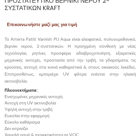
ΠΡΟΣΤΑΤΕΥΤΙΚΌ ΒΕΡΝΊΚΙ ΝΕΡΟΎ 2-
ΣΥΣΤΑΤΙΚΏΝ KRAFT
Επικοινωνήστε μαζί μας για τιμή
Το Arterra Patiti Varnish PU Aqua είναι αλειφατικό, πολυουρεθανικό,
βερνίκι νερού, 2-συστατικών. Η προηγμένη σύνθεσή με νέας
τεχνολογίας ρητίνες προσφέρει αδιαβροχοποίηση, εξαιρετικές
μηχανικές αντοχές, προστασία από την τριβή, τα γδαρσίματα, τις
κρούσεις, αντοχή στα κοινά καθαριστικά & στους οικιακούς λεκέδες.
Επιπροσθέτως, εμπεριέχει UV φίλτρα ενάντια στην ηλιακή
ακτινοβολία.
Πλεονεκτήματα:
Ενισχυμένες μηχανικές αντοχές
Αντοχή στη UV ακτινοβολία
Υψηλή αντοχή στην τριβή
Ευκολία στην εφαρμογή
Εύκολο καθάρισμα
Δεν κιτρινίζει
Χαμηλή οσμή & περιεκτικότητα σε VOC