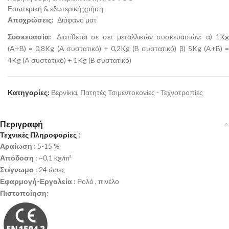
Εσωτερική & εξωτερική χρήση
Αποχρώσεις:
Διάφανο ματ
Συσκευασία:
Διατίθεται σε σετ μεταλλικών συσκευασιών: α) 1K
(A+B) = 0,8Kg (Α συστατικό) + 0,2Kg (B συστατικό) β) 5Kg (A+B) =
4Kg (A συστατικό) + 1Kg (B συστατικό)
Κατηγορίες:
Βερνίκια
,
Πατητές Τσιμεντοκονίες - Τεχνοτροπίες
Περιγραφή
Τεχνικές Πληροφορίες :
Αραίωση
: 5-15 %
Απόδοση
: ~0,1 kg/m²
Στέγνωμα
: 24 ώρες
Εφαρμογή-Εργαλεία
: Ρολό , πινέλο
Πιστοποίηση: