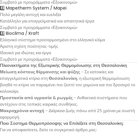
Συμβατό με προγράμματα «Εξοικονομώ»
2️⃣ Mapetherm System / Mapei
Πολύ μεγάλη αντοχή και ευελιξία
Κατάλληλο για επαγγελματικά και απαιτητικά έργα
Συμβατό με προγράμματα «Εξοικονομώ»
3️⃣ Bioclima / Kraft
Ελληνικό σύστημα προσαρμοσμένο στο ελληνικό κλίμα
Άριστη σχέση ποιότητας-τιμής
Ιδανικό για ιδιώτες και έργα
Συμβατό με προγράμματα «Εξοικονομώ»
Πλεονεκτήματα της Εξωτερικής Θερμομόνωσης στη Θεσσαλονίκη
Μείωση κόστους θέρμανσης και ψύξης
– Σε κατοικίες και
επαγγελματικά κτίρια στη
Θεσσαλονίκη
, η εξωτερική θερμομόνωση
βοηθά το κτίριο να παραμένει πιο ζεστό τον χειμώνα και πιο δροσερό το
καλοκαίρι.
Προστασία από υγρασία & ρωγμές
– Ανθεκτικά συστήματα που
αντέχουν στις τοπικές καιρικές συνθήκες.
Μακροχρόνια αντοχή
– Διάρκεια ζωής πάνω από 25 χρόνια με σωστή
εφαρμογή.
Ποιο Σύστημα Θερμοπρόσοψης να Επιλέξετε στη Θεσσαλονίκη;
Για να αποφασίσετε, δείτε το συγκριτικό άρθρο μας: