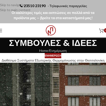
Skip to navigation
📞
23510 23190
· Τηλεφωνικές παραγγελίες
Skip to main content
Οι καλύτερες τιμές και εκπτώσεις σε πολλά από τα
προϊόντα μας — βρείτε τα στα καταστήματά μας!
ΣΥΜΒΟΥΛΈΣ & ΙΔΈΕΣ
Home
Ενημέρωση
ΕΝΗΜΈΡΩΣΗ
Διαθέσιμα Συστήματα Εξωτερικής Θερμομόνωσης στην Θεσσαλονίκη