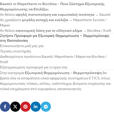
Baumit vs Mapetherm vs Bioclima – Ποιο Σύστημα Εξωτερικής
Θερμομόνωσης να Επιλέξω;
Αν θέλετε
υψηλή πιστοποίηση και ευρωπαϊκή ποιότητα
→ Baumit
Αν χρειάζεστε
μεγάλη αντοχή και ευελιξία
→ Mapetherm System /
Mapei
Αν θέλετε
οικονομική λύση για το ελληνικό κλίμα
→ Bioclima / Kraft
Ζητήστε Προσφορά για Εξωτερική Θερμομόνωση – Θερμοπρόσοψη
στη Θεσσαλονίκη
Επικοινωνήστε μαζί μας για:
Τεχνική υποστήριξη
Διαθεσιμότητα προϊόντων Baumit, Mapetherm / Mapei και Bioclima /
Kraft
Εξατομικευμένη προσφορά για το έργο σας
Στην κατηγορία
Εξωτερική Θερμομόνωση – Θερμοπρόσοψη
θα
βρείτε όλα τα απαραίτητα υλικά εφαρμογής συστημάτων ETICS, όπως
θερμομονωτικές πλάκες, κόλλες, υαλόπλεγμα, βύσματα στερέωσης και
τελικά επιχρίσματα από κορυφαίους κατασκευαστές.