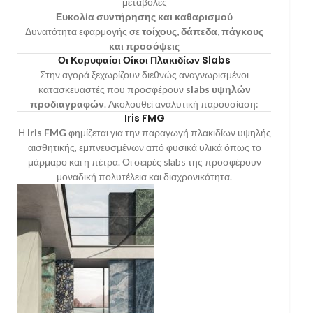
μεταβολές
Ευκολία συντήρησης και καθαρισμού
Δυνατότητα εφαρμογής σε
τοίχους, δάπεδα, πάγκους
και προσόψεις
Οι Κορυφαίοι Οίκοι Πλακιδίων Slabs
Στην αγορά ξεχωρίζουν διεθνώς αναγνωρισμένοι
κατασκευαστές που προσφέρουν
slabs υψηλών
προδιαγραφών
. Ακολουθεί αναλυτική παρουσίαση:
Iris FMG
Η
Iris FMG
φημίζεται για την παραγωγή πλακιδίων υψηλής
αισθητικής, εμπνευσμένων από φυσικά υλικά όπως το
μάρμαρο και η πέτρα. Οι σειρές slabs της προσφέρουν
μοναδική πολυτέλεια και διαχρονικότητα.