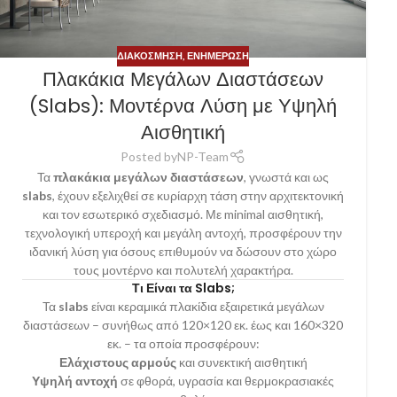
ΔΙΑΚΌΣΜΗΣΗ
,
ΕΝΗΜΈΡΩΣΗ
Πλακάκια Μεγάλων Διαστάσεων
(Slabs): Μοντέρνα Λύση με Υψηλή
Αισθητική
Posted by
NP-Team
Τα
πλακάκια μεγάλων διαστάσεων
, γνωστά και ως
slabs
, έχουν εξελιχθεί σε κυρίαρχη τάση στην αρχιτεκτονική
και τον εσωτερικό σχεδιασμό. Με minimal αισθητική,
τεχνολογική υπεροχή και μεγάλη αντοχή, προσφέρουν την
ιδανική λύση για όσους επιθυμούν να δώσουν στο χώρο
τους μοντέρνο και πολυτελή χαρακτήρα.
Τι Είναι τα Slabs;
Τα
slabs
είναι κεραμικά πλακίδια εξαιρετικά μεγάλων
διαστάσεων – συνήθως από 120×120 εκ. έως και 160×320
εκ. – τα οποία προσφέρουν:
Ελάχιστους αρμούς
και συνεκτική αισθητική
Υψηλή αντοχή
σε φθορά, υγρασία και θερμοκρασιακές