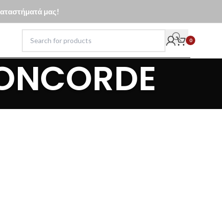
 καταστήματά μας!
0
CONCORDE