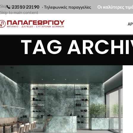
Skip to navigation
📞
23510 23190
Οι καλύτερες τιμ
· Τηλεφωνικές παραγγελίες
Skip to main content
ΑΡ
TAG ARCHI