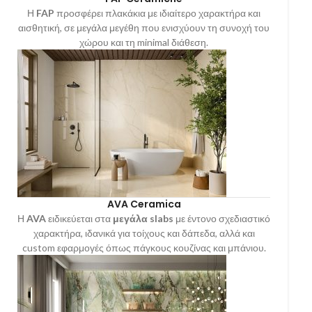
Η
FAP
προσφέρει πλακάκια με ιδιαίτερο χαρακτήρα και
αισθητική, σε μεγάλα μεγέθη που ενισχύουν τη συνοχή του
χώρου και τη minimal διάθεση.
AVA Ceramica
Η
AVA
ειδικεύεται στα
μεγάλα slabs
με έντονο σχεδιαστικό
χαρακτήρα, ιδανικά για τοίχους και δάπεδα, αλλά και
custom εφαρμογές όπως πάγκους κουζίνας και μπάνιου.