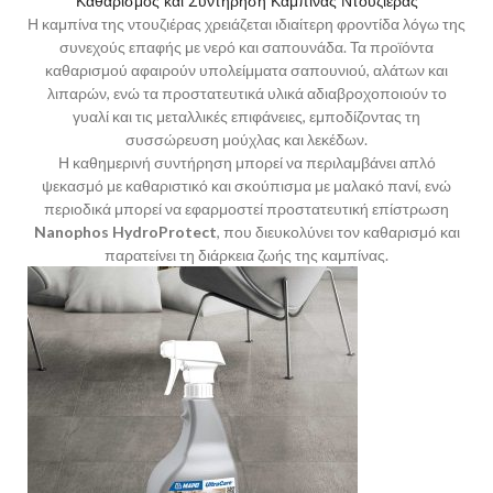
Καθαρισμός και Συντήρηση Καμπίνας Ντουζιέρας
Η καμπίνα της ντουζιέρας χρειάζεται ιδιαίτερη φροντίδα λόγω της
συνεχούς επαφής με νερό και σαπουνάδα. Τα προϊόντα
καθαρισμού αφαιρούν υπολείμματα σαπουνιού, αλάτων και
λιπαρών, ενώ τα προστατευτικά υλικά αδιαβροχοποιούν το
γυαλί και τις μεταλλικές επιφάνειες, εμποδίζοντας τη
συσσώρευση μούχλας και λεκέδων.
Η καθημερινή συντήρηση μπορεί να περιλαμβάνει απλό
ψεκασμό με καθαριστικό και σκούπισμα με μαλακό πανί, ενώ
περιοδικά μπορεί να εφαρμοστεί προστατευτική επίστρωση
Nanophos HydroProtect
, που διευκολύνει τον καθαρισμό και
παρατείνει τη διάρκεια ζωής της καμπίνας.