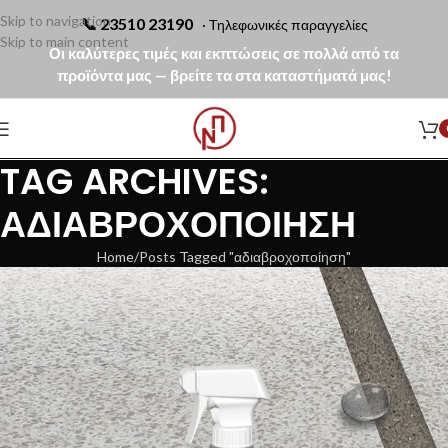
Skip to navigation
📞
23510 23190
· Τηλεφωνικές παραγγελίες
Skip to main content
Οι καλύτερες τιμές και εκπτώσεις σε πολλά από τα
προϊόντα μας — βρείτε τα στα καταστήματά μας!
TAG ARCHIVES:
ΑΔΙΑΒΡΟΧΟΠΟΊΗΣΗ
Home
Posts Tagged "αδιαβροχοποίηση"