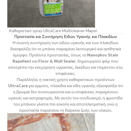
Kαθαριστικό spray UltraCare Multicleaner Mapei
Προστασία και Συντήρηση Ειδών Υγιεινής και Πλακιδίων
Η σωστή συντήρηση των ειδών υγιεινής και των πλακιδίων
διασφαλίζει ότι το μπάνιο παραμένει λειτουργικό και αισθητικά
όμορφο. Προϊόντα προστασίας, όπως τα
Nanophos Stain
Repellent
και
Floor & Wall Sealer
, δημιουργούν φιλμ που
αποτρέπει την εισχώρηση υγρασίας, λεκέδων και τσιμέντου στις
επιφάνειες.
Παράλληλα, η τακτική χρήση καθαριστικών προϊόντων
UltraCare
για αρμούς, πλακίδια και είδη υγιεινής εξασφαλίζει ότι
η βρωμιά δεν συσσωρεύεται και οι επιφάνειες παραμένουν
υγιεινές και αστραφτερές. Με αυτόν τον συνδυασμό, η φροντίδα
του μπάνιου γίνεται πιο εύκολη και αποτελεσματική, ενώ η
προστασία παρατείνει τη διάρκεια ζωής των υλικών.