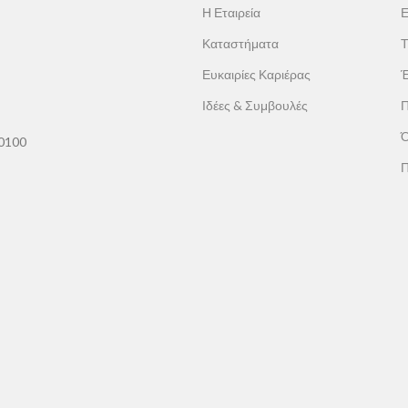
Η Εταιρεία
Ε
Καταστήματα
Τ
Ευκαιρίες Καριέρας
Έ
Ιδέες & Συμβουλές
Π
Ό
60100
Π