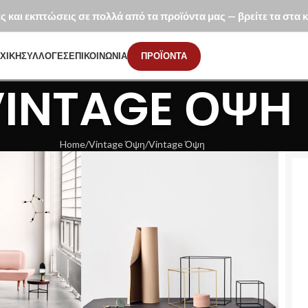
ές και εκπτώσεις σε πολλά από τα προϊόντα μας — βρείτε τα στα
ΧΙΚΗ
ΣΥΛΛΟΓΕΣ
ΕΠΙΚΟΙΝΩΝΙΑ
ΠΡΟΪΟΝΤΑ
VINTAGE ΌΨΗ
Home
Vintage Όψη
Vintage Όψη