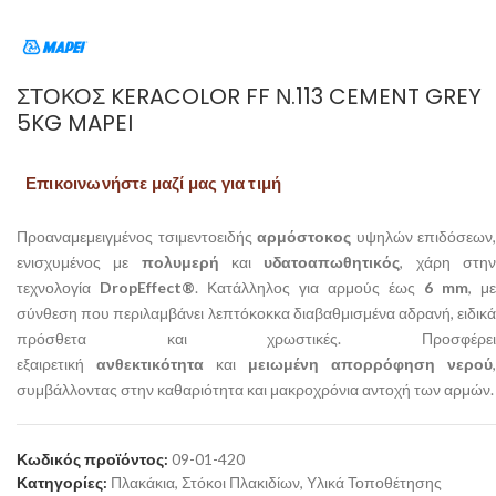
ΣΤΌΚΟΣ KERACOLOR FF Ν.113 CEMENT GREY
5KG MAPEI
Επικοινωνήστε μαζί μας για τιμή
Προαναμεμειγμένος τσιμεντοειδής
αρμόστοκος
υψηλών επιδόσεων,
ενισχυμένος με
πολυμερή
και
υδατοαπωθητικός
, χάρη στη
τεχνολογία
DropEffect®
. Κατάλληλος για αρμούς έως
6 mm
, με
σύνθεση που περιλαμβάνει λεπτόκοκκα διαβαθμισμένα αδρανή, ειδικά
πρόσθετα και χρωστικές. Προσφέρει
εξαιρετική
ανθεκτικότητα
και
μειωμένη απορρόφηση νερού
,
συμβάλλοντας στην καθαριότητα και μακροχρόνια αντοχή των αρμών.
Κωδικός προϊόντος:
09-01-420
Κατηγορίες:
Πλακάκια
,
Στόκοι Πλακιδίων
,
Υλικά Τοποθέτησης