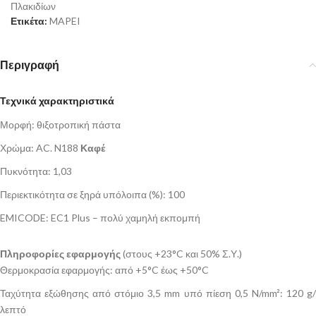
Πλακιδίων
Ετικέτα:
MAPEI
Περιγραφή
Τεχνικά χαρακτηριστικά
Μορφή: θιξοτροπική πάστα
Χρώμα: AC. N188
Καφέ
Πυκνότητα: 1,03
Περιεκτικότητα σε ξηρά υπόλοιπα (%): 100
EMICODE: EC1 Plus – πολύ χαμηλή εκπομπή
Πληροφορίες εφαρμογής
(στους +23°C και 50% Σ.Υ.)
Θερμοκρασία εφαρμογής: από +5°C έως +50°C
Ταχύτητα εξώθησης από στόμιο 3,5 mm υπό πίεση 0,5 N/mm²: 120 g/
λεπτό