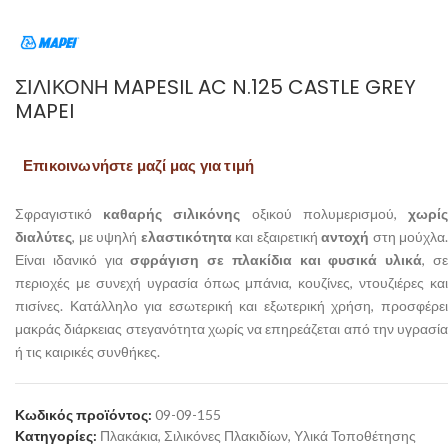
ΣΙΛΙΚΌΝΗ MAPESIL AC N.125 CASTLE GREY
MAPEI
Επικοινωνήστε μαζί μας για τιμή
Σφραγιστικό
καθαρής σιλικόνης
οξικού πολυμερισμού,
χωρί
διαλύτες
, με υψηλή
ελαστικότητα
και εξαιρετική
αντοχή
στη μούχλα.
Είναι ιδανικό για
σφράγιση σε πλακίδια και φυσικά υλικά
, σ
περιοχές με συνεχή υγρασία όπως μπάνια, κουζίνες, ντουζιέρες και
πισίνες. Κατάλληλο για εσωτερική και εξωτερική χρήση, προσφέρει
μακράς διάρκειας στεγανότητα χωρίς να επηρεάζεται από την υγρασία
ή τις καιρικές συνθήκες.
Κωδικός προϊόντος:
09-09-155
Κατηγορίες:
Πλακάκια
,
Σιλικόνες Πλακιδίων
,
Υλικά Τοποθέτησης