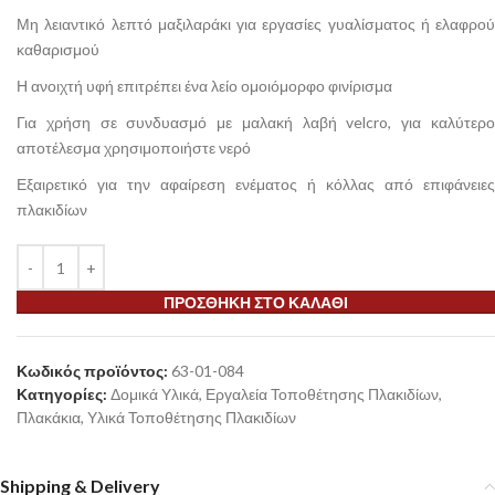
Μη λειαντικό λεπτό μαξιλαράκι για εργασίες γυαλίσματος ή ελαφρού
καθαρισμού
Η ανοιχτή υφή επιτρέπει ένα λείο ομοιόμορφο φινίρισμα
Για χρήση σε συνδυασμό με μαλακή λαβή velcro, για καλύτερο
αποτέλεσμα χρησιμοποιήστε νερό
Εξαιρετικό για την αφαίρεση ενέματος ή κόλλας από επιφάνειες
πλακιδίων
ΠΡΟΣΘΉΚΗ ΣΤΟ ΚΑΛΆΘΙ
Κωδικός προϊόντος:
63-01-084
Κατηγορίες:
Δομικά Υλικά
,
Εργαλεία Τοποθέτησης Πλακιδίων
,
Πλακάκια
,
Υλικά Τοποθέτησης Πλακιδίων
Shipping & Delivery