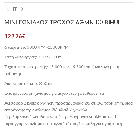
ΜΊΝΙ ΓΩΝΙΑΚΌΣ ΤΡΟΧΌΣ AGMN100 BIHUI
122,76
€
6 ταχύτητες
5000RPM~15000RPM
Τάση λειτουργίας: 230V / 50Hz
Ταχύτητα περιστροφής: 15.000 έως 19.500 rpm (ανάλογα με τη
ρύθμιση)
Διάμετρος δίσκου: Ø50 mm
Ενισχυμένος μηχανισμός για μεγαλύτερη σταθερότητα
Αξεσουάρ 2 κλειδιά xwinch, προσαρμογέας Ø5 σε Ø6, τσοκ 3mm, βίδα
στερέωσης πριονόλαμας Ø6, κλειδί 6 γωνιών
Περιλαμβάνει 1 λεπίδα κενού, 1 προσαρμογέα γυαλίσματος, 1
σφουγγάρι γυαλίσματος στεγνού τύπου,1 κεφαλή για υγρή κοπή