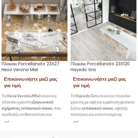
Πλακάκι Porcellanato 23X27
Πλακάκι Porcellanato 23X120
Hexa Verona Miel
Hayedo Gris
Επικοινωνήστε μαζί μας
Επικοινωνήστε μαζί μας
για τιμή
για τιμή
Το
Hexa Veronia Miel
είναι ένα
Το
Hayedo Gris
είναι ένα πλακάκι
πλακάκι γρανίτη
εξαγωνικού
γρανίτη με υφή και εμφάνιση φυσικού
σχήματος
ισπανικού οίκου,
που
ξύλου
ισπανικού οίκου
, υψηλής
συνδυάζει ανθεκτικότητα και
ποιότητας και εκλεπτυσμένης
εκλεπτυσμένη αισθητική. Με
αισθητικής. Με διαστάσεις
23X120 cm
διαστάσεις
23×27 cm
και
μελί
χρώμα ,
και γκρι χρώμα, προσδίδει στυλ και
προσφέρει ξεχωριστή διακοσμητική
κομψότητα σε κάθε χώρο εσωτερικό ή