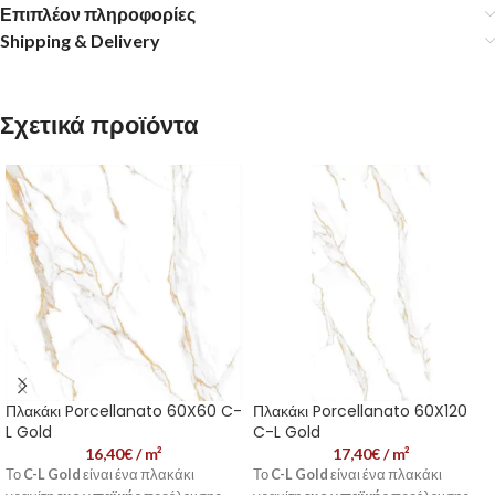
Επιπλέον πληροφορίες
Shipping & Delivery
Σχετικά προϊόντα
Πλακάκι Porcellanato 60X60 C-
Πλακάκι Porcellanato 60X120
L Gold
C-L Gold
16,40
€
/ m²
17,40
€
/ m²
Το
C-L Gold
είναι ένα πλακάκι
Το
C-L Gold
είναι ένα πλακάκι