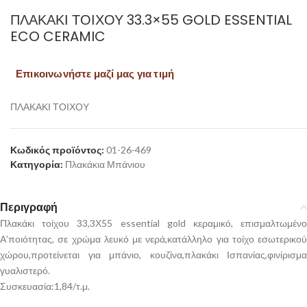
ΠΛΑΚΑΚΙ ΤΟΙΧΟΥ 33.3×55 GOLD ESSENTIAL
ECO CERAMIC
Επικοινωνήστε μαζί μας για τιμή
ΠΛΑΚΑΚΙ ΤΟΙΧΟΥ
Κωδικός προϊόντος:
01-26-469
Κατηγορία:
Πλακάκια Μπάνιου
Περιγραφή
Πλακάκι τοίχου 33,3Χ55 essential gold κεραμικό, επισμαλτωμένο
Α’ποιότητας, σε χρώμα λευκό με νερά,κατάλληλο για τοίχο εσωτερικού
χώρου,προτείνεται για μπάνιο, κουζίνα,πλακάκι Ισπανίας,φινίρισμα
γυαλιστερό.
Συσκευασία:1,84/τ.μ.