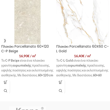
Πλακάκι Porcellanato 60×120
Πλακάκι Porcellanato 60X60 C-
C-P Beige
L Gold
16,90
€
/ m²
16,40
€
/ m²
Το
C-P Beige
είναι ένα πλακάκι
Το
C-L Gold
είναι ένα πλακάκι
γρανίτη
ευρωπαϊκής
προέλευσης,
γρανίτη
ευρωπαϊκής
προέλευσης,
υψηλής ποιότητας και εκλεπτυσμένης
υψηλής ποιότητας και εκλεπτυσμένης
αισθητικής. Με διαστάσεις
60×120 cm
αισθητικής. Με διαστάσεις
60×60
και λευκό-μπεζ χρώμα, προσδίδει
cm
και λευκό χρώμα, προσδίδει στυλ
στυλ και κομψότητα σε κάθε χώρο,
και κομψότητα σε κάθε χώρο,
εσωτερικό ή εξωτερικό.
εσωτερικό ή εξωτερικό.