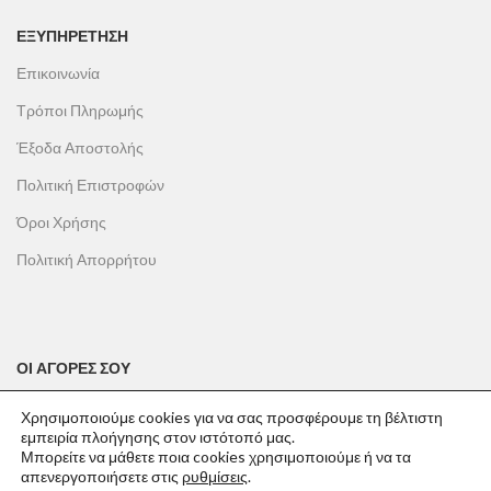
ΕΞΥΠΗΡΕΤΗΣΗ
Επικοινωνία
Τρόποι Πληρωμής
Έξοδα Αποστολής
Πολιτική Επιστροφών
Όροι Χρήσης
Πολιτική Απορρήτου
ΟΙ ΑΓΟΡΕΣ ΣΟΥ
Ο λογαριασμός μου
Χρησιμοποιούμε cookies για να σας προσφέρουμε τη βέλτιστη
εμπειρία πλοήγησης στον ιστότοπό μας.
Το καλάθι σου
Μπορείτε να μάθετε ποια cookies χρησιμοποιούμε ή να τα
απενεργοποιήσετε στις
ρυθμίσεις
.
Οι παραγγελίες σου