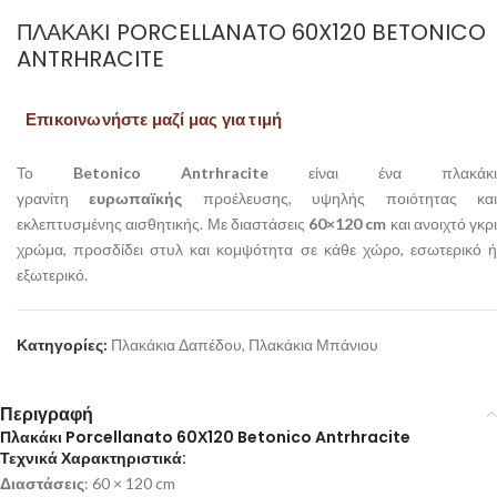
ΠΛΑΚΆΚΙ PORCELLANATO 60X120 BETONICO
ANTRHRACITE
Επικοινωνήστε μαζί μας για τιμή
Το
Betonico Antrhracite
είναι ένα πλακάκι
γρανίτη
ευρωπαϊκής
προέλευσης, υψηλής ποιότητας κα
εκλεπτυσμένης αισθητικής. Με διαστάσεις
60×120 cm
και ανοιχτό γκρι
χρώμα, προσδίδει στυλ και κομψότητα σε κάθε χώρο, εσωτερικό ή
εξωτερικό.
Κατηγορίες:
Πλακάκια Δαπέδου
,
Πλακάκια Μπάνιου
Περιγραφή
Πλακάκι Porcellanato 60Χ120 Betonico Antrhracite
Τεχνικά Χαρακτηριστικά:
Διαστάσεις
: 60 × 120 cm