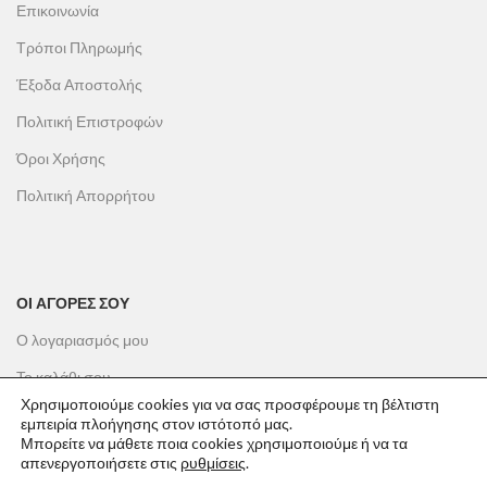
Επικοινωνία
Τρόποι Πληρωμής
Έξοδα Αποστολής
Πολιτική Επιστροφών
Όροι Χρήσης
Πολιτική Απορρήτου
ΟΙ ΑΓΟΡΕΣ ΣΟΥ
Ο λογαριασμός μου
Το καλάθι σου
Χρησιμοποιούμε cookies για να σας προσφέρουμε τη βέλτιστη
Οι παραγγελίες σου
εμπειρία πλοήγησης στον ιστότοπό μας.
Μπορείτε να μάθετε ποια cookies χρησιμοποιούμε ή να τα
Λίστα επιθυμιών
απενεργοποιήσετε στις
ρυθμίσεις
.