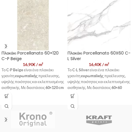
Πλακάκι Porcellanato 60×120
Πλακάκι Porcellanato 60X60 C-
C-P Beige
L Silver
16,90
€
/ m²
16,40
€
/ m²
Το
C-P Beige
είναι ένα πλακάκι
Το
C-L Silver
είναι ένα πλακάκι
γρανίτη
ευρωπαϊκής
προέλευσης,
γρανίτη
ευρωπαϊκής
προέλευσης,
υψηλής ποιότητας και εκλεπτυσμένης
υψηλής ποιότητας και εκλεπτυσμένης
αισθητικής. Με διαστάσεις
60×120 cm
αισθητικής. Με διαστάσεις
60×60
και λευκό-μπεζ χρώμα, προσδίδει
cm
και λευκό χρώμα, προσδίδει στυλ
στυλ και κομψότητα σε κάθε χώρο,
και κομψότητα σε κάθε χώρο,
εσωτερικό ή εξωτερικό.
εσωτερικό ή εξωτερικό.