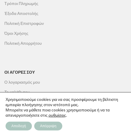
Τρόποι Πληρωμής
Έξοδα Αποστολής
Πολιτική Επιστροφών
Όροι Χρήσης
Πολιτική Απορρήτου
ΟΙ ΑΓΟΡΕΣ ΣΟΥ
Ο λογαριασμός μου
Το καλάθι σου
Χρησιμοποιούμε cookies για να σας προσφέρουμε τη βέλτιστη
Οι παραγγελίες σου
εμπειρία πλοήγησης στον ιστότοπό μας.
Μπορείτε να μάθετε ποια cookies χρησιμοποιούμε ή να τα
Λίστα επιθυμιών
απενεργοποιήσετε στις
ρυθμίσεις
.
Παρακολούθηση Παραγγελίας
Αποδοχή
Απόρριψη