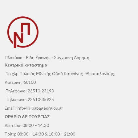
επιφάνειες—ιδανικές για χώρους που
εκλεπτυσμένες, μονολιθικές
θέλουν να ξεχωρίσουν με διακριτική
επιφάνειες, κατάλληλες για τοίχους,
πολυτέλεια και σταθερότητα στον
δάπεδα ή ακόμη και εντυπωσιακά
σχεδιασμό.
πάνελ με το φινίρισμα να ενισχύει τη
λάμψη και να αναδεικνύει τις
λεπτομέρειες του σχεδίου.
Πλακάκια - Είδη Υγιεινής - Σύγχρονη Δόμηση
Κεντρικό κατάστημα
1ο χλμ Παλαιάς Εθνικής Οδού Κατερίνης - Θεσσαλονίκης,
Κατερίνη, 60100
Τηλέφωνο:
23510-23190
Τηλέφωνο:
23510-35925
Email:
info@n-papageorgiou.gr
ΩΡΑΡΙΟ ΛΕΙΤΟΥΡΓΙΑΣ
Δευτέρα: 08:00 – 14:30
Τρίτη: 08:00 – 14:30 & 18:00 – 21:00