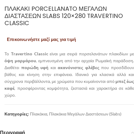
ΠΛΑΚΆΚΙ PORCELLANATO ΜΕΓΆΛΩΝ
ΔΙΑΣΤΆΣΕΩΝ SLABS 120×280 TRAVERTINO
CLASSIC
Επικοινωνήστε μαζί μας για τιμή
Το
Travertino Classic
είναι μια σειρά πορσελανάτων πλακιδίων με
όψη μαρμάρου
, εμπνευσμένη από την αρχαία Ρωμαϊκή παράδοση
Διαθέτει
πορώδη υφή
και
ακανόνιστες φλέβες
που προσδίδου
βάθος και κίνηση στην επιφάνεια. Ιδανικό για κλασικά αλλά και
σύγχρονα περιβάλλοντα, με χρώματα που κυμαίνονται από
μπεζ έως
καφέ
, προσφέροντας κομψότητα, ζεστασιά και χαρακτήρα σε κάθε
χώρο.
Κατηγορίες:
Πλακάκια
,
Πλακάκια Μεγάλων Διαστάσεων (Slabs)
Περιγραφή