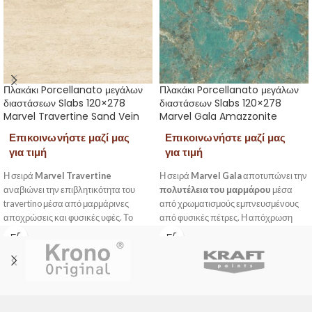
Πλακάκι Porcellanato μεγάλων
Πλακάκι Porcellanato μεγάλων
διαστάσεων Slabs 120×278
διαστάσεων Slabs 120×278
Marvel Travertine Sand Vein
Marvel Gala Amazzonite
Επικοινωνήστε μαζί μας
Επικοινωνήστε μαζί μας
για τιμή
για τιμή
Η σειρά
Marvel Travertine
Η σειρά
Marvel Gala
αποτυπώνει την
αναβιώνει την επιβλητικότητα του
πολυτέλεια του μαρμάρου
μέσα
travertino μέσα από μαρμάρινες
από χρωματισμούς εμπνευσμένους
αποχρώσεις και φυσικές υφές. Το
από φυσικές πέτρες. Η απόχρωση
πλακάκι
Sand Vein
συνδυάζει απαλή,
Amazzonite
συνδυάζει απαλούς
ζεστή βάση με διακριτές νευρώσεις
τόνους του
πράσινου με λεπτές
που θυμίζουν τη φυσική πέτρα της
νευρώσεις
, δημιουργώντας μια
ερήμου. Με διάσταση
120×278 cm
και
ισορροπία ανάμεσα σε φινέτσα και
ματ φινίρισμα, δημιουργεί
χαρακτήρα. Η μεγάλη διάσταση
εντυπωσιακές, μονολιθικές
120×278 cm
προσφέρει