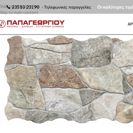
Skip to navigation
📞
23510 23190
Οι καλύτερες τιμ
· Τηλεφωνικές παραγγελίες
Skip to main content
ΑΡ