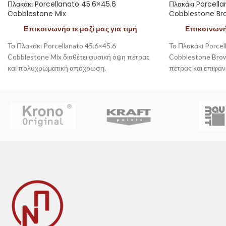
Πλακάκι Porcellanato 45.6×45.6
Πλακάκι Porcell
Cobblestone Mix
Cobblestone Br
Επικοινωνήστε μαζί μας για τιμή
Επικοινωνήσ
Το Πλακάκι Porcellanato 45.6×45.6
Το Πλακάκι Porcel
Cobblestone Mix διαθέτει φυσική όψη πέτρας
Cobblestone Brow
και πολυχρωματική απόχρωση,
πέτρας και επιφάν
προσφέροντας αυθεντικό χαρακτήρα και
προσφέροντας υψη
υψηλή αντοχή. Είναι ιδανικό για δάπεδα
αντιολισθητικότητα
εξωτερικών χώρων.
εξωτερικών χώρω