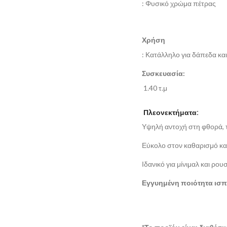
: Φυσικό χρώμα πέτρας
Χρήση
: Κατάλληλο για δάπεδα κα
Συσκευασία:
1.40 τ.μ
Πλεονεκτήματα:
Υψηλή αντοχή στη φθορά, τ
Εύκολο στον καθαρισμό κα
Ιδανικό για μίνιμαλ και ρου
Εγγυημένη ποιότητα ισπ