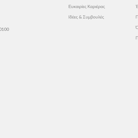
Ευκαιρίες Καριέρας
Έ
Ιδέες & Συμβουλές
Π
Ό
60100
Π