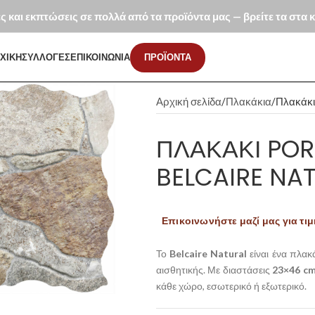
ές και εκπτώσεις σε πολλά από τα προϊόντα μας — βρείτε τα στα
ΧΙΚΗ
ΣΥΛΛΟΓΕΣ
ΕΠΙΚΟΙΝΩΝΙΑ
ΠΡΟΪΟΝΤΑ
Αρχική σελίδα
Πλακάκια
Πλακάκι
ΠΛΑΚΆΚΙ POR
BELCAIRE NA
Επικοινωνήστε μαζί μας για τιμ
Το
Belcaire Natural
είναι ένα πλα
αισθητικής. Με διαστάσεις
23×46 c
κάθε χώρο, εσωτερικό ή εξωτερικό.