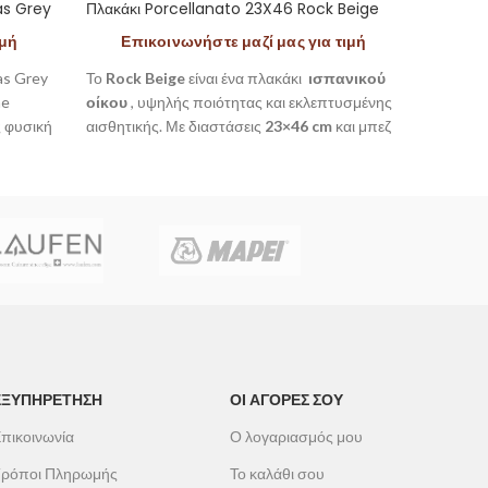
as Grey
Πλακάκι Porcellanato 23X46 Rock Beige
Πλακάκ
ιμή
Επικοινωνήστε μαζί μας για τιμή
Επ
as Grey
Το
Rock Beige
είναι ένα πλακάκι
ισπανικού
Το
Pied
ne
οίκου
, υψηλής ποιότητας και εκλεπτυσμένης
οίκου
,
ς φυσική
αισθητικής. Με διαστάσεις
23×46 cm
και μπεζ
αισθητι
τητα.
χρώμα, προσδίδει στυλ και κομψότητα σε κάθε
χρώμα, 
ώρων.
χώρο, εσωτερικό ή εξωτερικό.
χώρο, ε
ΕΞΥΠΗΡΕΤΗΣΗ
ΟΙ ΑΓΟΡΕΣ ΣΟΥ
πικοινωνία
Ο λογαριασμός μου
ρόποι Πληρωμής
Το καλάθι σου