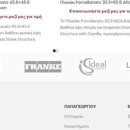
anato 45.6×45.6
Πλακάκι Porcellanato 30.3×60.6 Atl
own
Επικοινωνήστε μαζί μας για τ
τε μαζί μας για τιμή
Το Πλακάκι Porcellanato 30.3×60.6 Atl
lanato 45.6×45.6
διαθέτει όψη πέτρας και επιφάνεια Sto
n διαθέτει φυσική όψη
Structure with Granilla, προσφέροντα
εια Stone Structure,
αισθητική και αυξημένη αντιολισθητικό
λή αντοχή και αυξημένη
Είναι ιδανικό για δάπεδα εξωτερικών χ
. Είναι ιδανικό για δάπεδα
ν.
ΠΑΠΑΓΕΩΡΓΊΟΥ
Η Εταιρεία
Ε
Καταστήματα
Τ