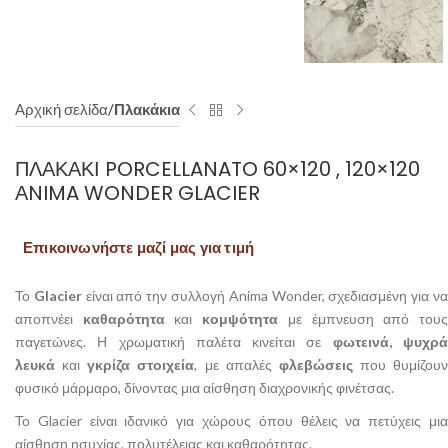
Αρχική σελίδα
Πλακάκια
ΠΛΑΚΆΚΙ PORCELLANATO 60×120 , 120×120
ΑNIMA WONDER GLACIER
Επικοινωνήστε μαζί μας για τιμή
Το
Glacier
είναι από την συλλογή Anima Wonder, σχεδιασμένη για ν
αποπνέει
καθαρότητα
και
κομψότητα
με έμπνευση από του
παγετώνες. Η χρωματική παλέτα κινείται σε
φωτεινά, ψυχρ
λευκά
και
γκρίζα στοιχεία
, με απαλές
φλεβώσεις
που θυμίζουν
φυσικό μάρμαρο, δίνοντας μια αίσθηση διαχρονικής φινέτσας.
Το Glacier είναι ιδανικό για χώρους όπου θέλεις να πετύχεις μια
αίσθηση ησυχίας, πολυτέλειας και καθαρότητας.