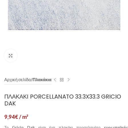
Click to enlarge
Αρχική σελίδα
Πλακάκια
ΠΛΑΚΆΚΙ PORCELLANATO 33.3X33.3 GRICIO
DAK
9,94
€
/ m²
Το
Gricio Dak
είναι ένα πλακάκι πορσελανάτο
ευρωπαϊκή