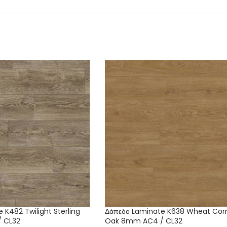
 K482 Twilight Sterling
Δάπεδο Laminate K638 Wheat Cor
 CL32
Oak 8mm AC4 / CL32