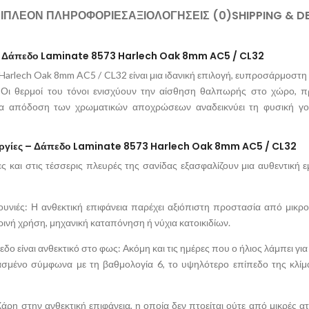
ΙΠΛΈΟΝ ΠΛΗΡΟΦΟΡΊΕΣ
ΑΞΙΟΛΟΓΉΣΕΙΣ (0)
SHIPPING & D
Δάπεδο Laminate 8573 Harlech Oak 8mm AC5 / CL32
Harlech Oak 8mm AC5 / CL32 είναι μια ιδανική επιλογή, ευπροσάρμοστη
 Οι θερμοί του τόνοι ενισχύουν την αίσθηση θαλπωρής στο χώρο, π
ια απόδοση των χρωματικών αποχρώσεων αναδεικνύει τη φυσική γο
υργίες – Δάπεδο Laminate 8573 Harlech Oak 8mm AC5 / CL32
ες και στις τέσσερις πλευρές της σανίδας εξασφαλίζουν μια αυθεντική 
ουνιές: Η ανθεκτική επιφάνεια παρέχει αξιόπιστη προστασία από μικρ
νή χρήση, μηχανική καταπόνηση ή νύχια κατοικιδίων.
δο είναι ανθεκτικό στο φως: Ακόμη και τις ημέρες που ο ήλιος λάμπει γι
ασμένο σύμφωνα με τη βαθμολογία 6, το υψηλότερο επίπεδο της κλί
Χάρη στην ανθεκτική επιφάνεια, η οποία δεν πτοείται ούτε από μικρές α