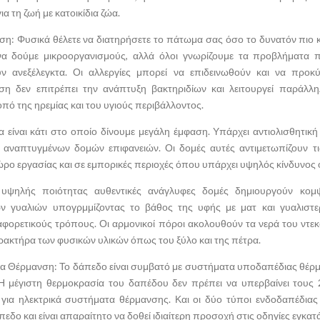
ια τη ζωή με κατοικίδια ζώα.
ση: Φυσικά θέλετε να διατηρήσετε το πάτωμα σας όσο το δυνατόν πιο 
να δούμε μικροοργανισμούς, αλλά όλοι γνωρίζουμε τα προβλήματα
 ανεξέλεγκτα. Οι αλλεργίες μπορεί να επιδεινωθούν και να προκύ
ωση δεν επιτρέπει την ανάπτυξη βακτηριδίων και λειτουργεί παράλλ
οπό της ηρεμίας και του υγιούς περιβάλλοντος.
α είναι κάτι στο οποίο δίνουμε μεγάλη έμφαση. Υπάρχει αντιολισθητικ
ά αναπτυγμένων δομών επιφανειών. Οι δομές αυτές αντιμετωπίζουν τι
ο εργασίας και σε εμπορικές περιοχές όπου υπάρχει υψηλός κίνδυνος 
 υψηλής ποιότητας αυθεντικές ανάγλυφες δομές δημιουργούν κομ
 γυαλιών υπογρμμίζοντας το βάθος της υφής με ματ και γυαλιστε
αφορετικούς τρόπους. Οι αρμονικοί πόροι ακολουθούν τα νερά του ντεκ
αρακτήρα των φυσικών υλικών όπως του ξύλο και της πέτρα.
α Θέρμανση: Το δάπεδο είναι συμβατό με συστήματα υποδαπέδιας θέρ
Η μέγιστη θερμοκρασία του δαπέδου δεν πρέπει να υπερβαίνει τους 
 για ηλεκτρικά συστήματα θέρμανσης. Και οι δύο τύποι ενδοδαπέδιας
εδο και είναι απαραίτητο να δοθεί ιδιαίτερη προσοχή στις οδηγίες εγκα