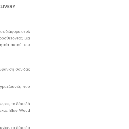
ELIVERY
 σε διάφορα στυλ
ροσθέτοντας μια
ητεία αυτού του
εμφάνιση σανίδας
ογρατζουνιές που
α ώρες, το δάπεδό
μακας Blue Wood
τυχίες, το δάπεδο