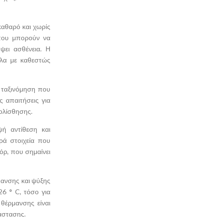
καθαρό και χωρίς
 που μπορούν να
ψει ασθένεια. Η
ηλα με καθεστώς
ή ταξινόμηση που
ς απαιτήσεις για
ολίσθησης.
ψή αντίθεση και
ρά στοιχεία που
όρ, που σημαίνει
μανσης και ψύξης
26 ° C, τόσο για
 θέρμανσης είναι
τάστασης.