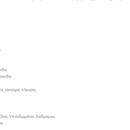
k
νίδα
σανίδα
ις τέσσερις πλευρές
υζίνα, Υπνοδωμάτιο, διάδρομος
ία