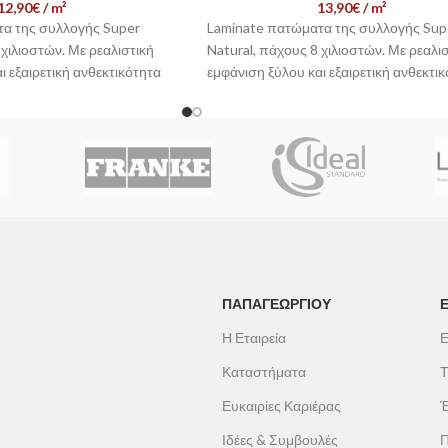
12,90
€
/ m²
13,90
€
/ m²
α της συλλογής Super
Laminate πατώματα της συλλογής Sup
 χιλιοστών. Με ρεαλιστική
Natural, πάχους 8 χιλιοστών. Με ρεαλι
ι εξαιρετική ανθεκτικότητα
εμφάνιση ξύλου και εξαιρετική ανθεκτι
δα είναι ιδανικά για οικιακή
AC4, αυτά τα δάπεδα είναι ιδανικά για ο
thentic Embossed
,
χρήση. Με υφή Authentic Embossed,
scratch Protect
και εύκολη
προστασία Microscratch Protect και ε
το σύστημα
1clic 2go pure+
,
εγκατάσταση με το σύστημα 1clic 2go 
κή και πρακτικότητα για
συνδυάζει αισθητική και πρακτικότητα 
σύγχρονα σπίτια.
νωνήστε μαζί μας -
📞 Επικοινωνήστε μαζί μας 
ρέτηση Πελατών
Εξυπηρέτηση Πελατών
ΠΑΠΑΓΕΩΡΓΊΟΥ
Η Εταιρεία
Ε
Καταστήματα
Τ
Ευκαιρίες Καριέρας
Έ
Ιδέες & Συμβουλές
Π