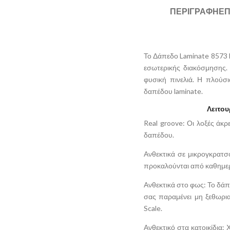
ΠΕΡΙΓΡΑΦΉ
ΕΠ
Το Δάπεδο Laminate 8573 
εσωτερικής διακόσμησης.
φυσική πινελιά. Η πλούσ
δαπέδου laminate.
Λειτο
Real groove: Οι λοξές άκρ
δαπέδου.
Ανθεκτικά σε μικρογκρατσ
προκαλούνται από καθημερι
Ανθεκτικά στο φως: Το δάπε
σας παραμένει μη ξεθωρι
Scale.
Ανθεκτικό στα κατοικίδια: 