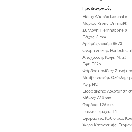
Προδιαγραφές
Είδος: Δάπεδο Laminate
Μάρκα: Krono Original®
Συλλογή: Herringbone 8
Πάχος: 8 mm
Αριθμός ντεκόρ: 8573
Όνομα ντεκόρ: Harlech Oa
Απόχρωση: Καφέ, Μπεζ
Εφέ: Ξύλο
Φάρδος σανίδας: Στενή σα
Μοτίβο ντεκόρ: Ολόκληρη 
Υφή: HO
Είδος άκρης: Λοξότμηση στ
Μήκος: 630 mm
Φάρδος: 126 mm
Πακέτο Τεμάχια: 11
Εφαρμογές: Καθιστικό, Κο
Χώρα Κατασκευής: Γερμαν