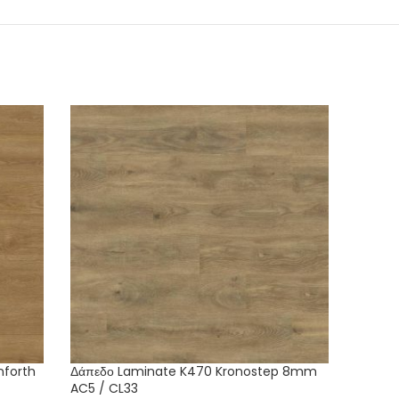
nforth
Δάπεδο Laminate K470 Kronostep 8mm
Δάπεδο
AC5 / CL33
Driftw