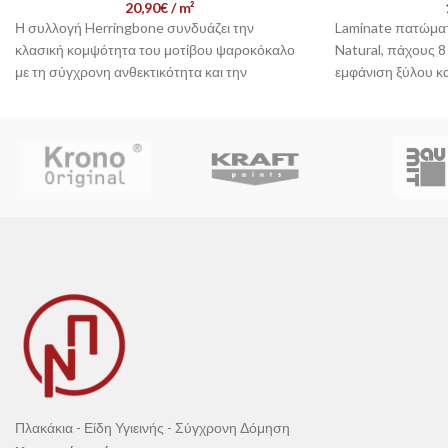
20,90
€
/ m²
Η συλλογή Herringbone συνδυάζει την
Laminate πατώματ
κλασική κομψότητα του μοτίβου ψαροκόκαλο
Natural, πάχους 8
με τη σύγχρονη ανθεκτικότητα και την
εμφάνιση ξύλου κα
αδιάβροχη τεχνολογία, δημιουργώντας ένα
AC4
, αυτά τα δάπε
δάπεδο που εντυπωσιάζει αισθητικά και
χρήση. Με
υφή Au
αποδίδει λειτουργικά. Με σχεδιασμό που
προστασία
Micro
προσφέρει εύκολη τοποθέτηση και αντοχή σε
εγκατάσταση με 
έντονη χρήση, αποτελεί ιδανική λύση για
συνδυάζει αισθητι
χώρους με υψηλές απαιτήσεις.
σύγχρονα σπίτια.
📞 Επικοινωνήστε μαζί μας -
📞 Επικοι
Εξυπηρέτηση Πελατών
Εξυπη
Πλακάκια - Είδη Υγιεινής - Σύγχρονη Δόμηση