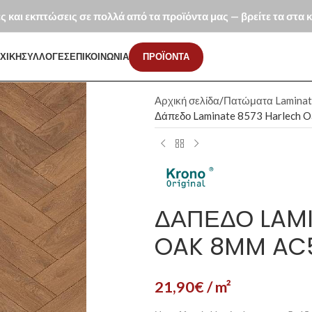
ές και εκπτώσεις σε πολλά από τα προϊόντα μας — βρείτε τα στα
ΧΙΚΗ
ΣΥΛΛΟΓΕΣ
ΕΠΙΚΟΙΝΩΝΙΑ
ΠΡΟΪΟΝΤΑ
Αρχική σελίδα
Πατώματα Laminat
Δάπεδο Laminate 8573 Harlech O
ΔΆΠΕΔΟ LAMI
OAK 8MM AC5
21,90
€
/ m²