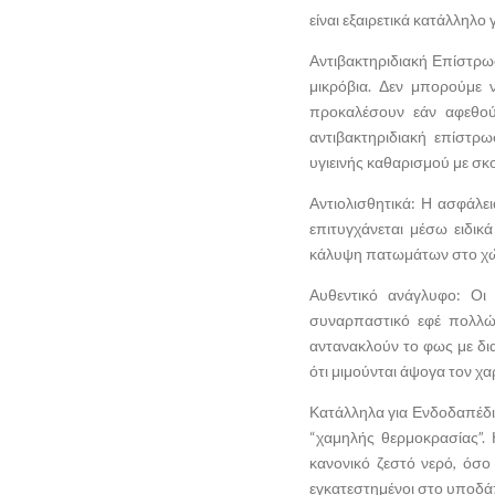
είναι εξαιρετικά κατάλληλο γ
Αντιβακτηριδιακή Επίστρω
μικρόβια. Δεν μπορούμε 
προκαλέσουν εάν αφεθούν
αντιβακτηριδιακή επίστρ
υγιεινής καθαρισμού με σκ
Αντιολισθητικά: Η ασφάλει
επιτυγχάνεται μέσω ειδικ
κάλυψη πατωμάτων στο χώρ
Αυθεντικό ανάγλυφο: Οι
συναρπαστικό εφέ πολλών
αντανακλούν το φως με δι
ότι μιμούνται άψογα τον χ
Κατάλληλα για Ενδοδαπέδι
“χαμηλής θερμοκρασίας”. 
κανονικό ζεστό νερό, όσο
εγκατεστημένοι στο υποδάπ