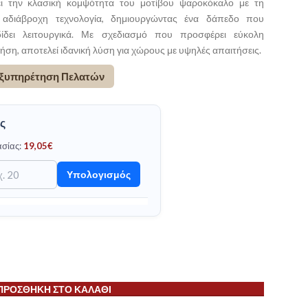
ι την κλασική κομψότητα του μοτίβου ψαροκόκαλο με τη
 αδιάβροχη τεχνολογία, δημιουργώντας ένα δάπεδο που
δίδει λειτουργικά. Με σχεδιασμό που προσφέρει εύκολη
ήση, αποτελεί ιδανική λύση για χώρους με υψηλές απαιτήσεις.
 Εξυπηρέτηση Πελατών
ς
ασίας:
19,05
€
Υπολογισμός
ΠΡΟΣΘΉΚΗ ΣΤΟ ΚΑΛΆΘΙ