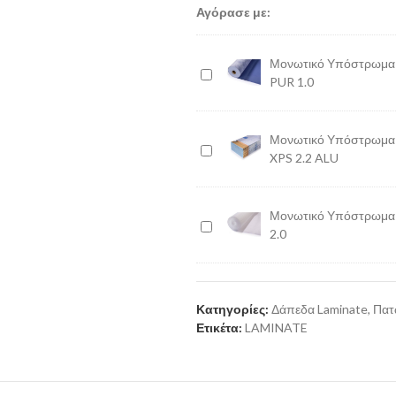
Αγόρασε με:
Μονωτικό Υπόστρωμα I
Μονωτικό
PUR 1.0
Υπόστρωμα
Insulation
Underlay
Μονωτικό Υπόστρωμα I
PUR
Μονωτικό
XPS 2.2 ALU
1.0
Υπόστρωμα
Insulation
Underlay
Μονωτικό Υπόστρωμα I
XPS
Μονωτικό
2.0
2.2
Υπόστρωμα
ALU
Insulation
Underlay
PE
Κατηγορίες:
Δάπεδα Laminate
,
Πατ
2.0
Ετικέτα:
LAMINATE