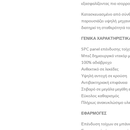
εξασφαλίζοντας πιο ισορρο
Κατασκευασμένο από σύνθε
παρουσιάζει υψηλή μηχανι
διατηρεί τη σταθερότητά το
ΓΕΝΙΚΑ ΧΑΡΑΚΤΗΡΙΣΤΙΚ
SPC panel επένδυσης τοίχ
Μπεζ δημιουργικό ντεκόρ μ
100% αδιάβροχο
Ανθεκτικό σε λεκέδες
Υψηλή αντοχή σε κρούση
Αντιβακτηριακή επιφάνεια
Στιβαρό σε μεγάλα μεγέθη
Εύκολος καθαρισμός
Πλήρως ανακυκλώσιμο υλι
ΕΦΑΡΜΟΓΕΣ
Επένδυση τοίχων σε μπάνια