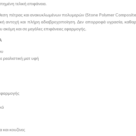
πημένη τελική επιφάνεια.
ση πέτρας και ανακυκλωμένων πολυμερών (Stone Polymer Composite –
κή αντοχή και πλήρη αδιαβροχοποίηση. Δεν απορροφά υγρασία, καθαρί
υ ακόμη και σε μεγάλες επιφάνειες εφαρμογής.
Α
ου
ε ρεαλιστική ματ υφή
 εφαρμογής
κό
 και κουζίνες