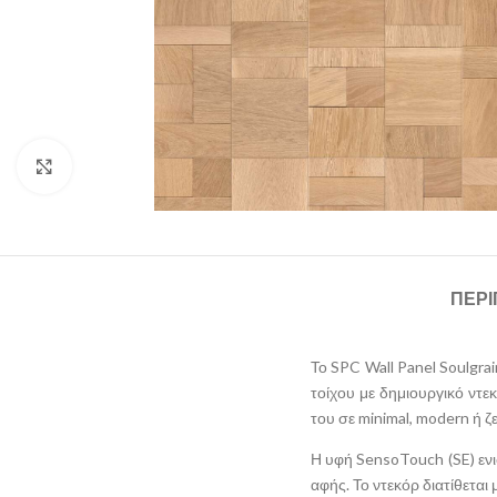
Click to enlarge
ΠΕΡ
Το SPC Wall Panel Soulgr
τοίχου με δημιουργικό ντε
του σε minimal, modern ή 
Η υφή SensoTouch (SE) ενι
αφής. Το ντεκόρ διατίθεται