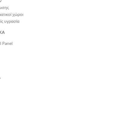
ν
ρωσης
ματικοί χώροι
ίς υγρασία
ΚΑ
l Panel
ό