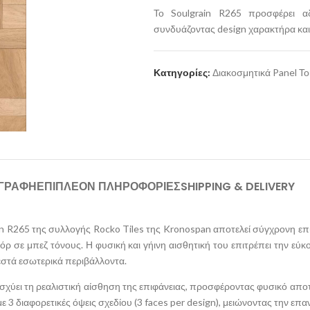
Το Soulgrain R265 προσφέρει αδ
συνδυάζοντας design χαρακτήρα και
Κατηγορίες:
Διακοσμητικά Panel Το
ΙΓΡΑΦΉ
ΕΠΙΠΛΈΟΝ ΠΛΗΡΟΦΟΡΊΕΣ
SHIPPING & DELIVERY
ain R265 της συλλογής Rocko Tiles της Kronospan αποτελεί σύγχρονη ε
κόρ σε μπεζ τόνους. Η φυσική και γήινη αισθητική του επιτρέπει την ε
ζεστά εσωτερικά περιβάλλοντα.
σχύει τη ρεαλιστική αίσθηση της επιφάνειας, προσφέροντας φυσικό απο
 με 3 διαφορετικές όψεις σχεδίου (3 faces per design), μειώνοντας την επ