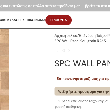
ές και εκπτώσεις σε πολλά από τα προϊόντα μας — βρείτε τα στα
ΧΙΚΗ
ΣΥΛΛΟΓΕΣ
ΕΠΙΚΟΙΝΩΝΙΑ
ΠΡΟΪΟΝΤΑ
Αρχική σελίδα
Επένδυση Τοίχου P
SPC Wall Panel Soulgrain R265
SPC WALL PA
Επικοινωνήστε μαζί μας για τιμ
📞 Ζητήστε προσφορά για την
SPC panel επένδυσης τοίχου της συλ
φυσική αισθητική.