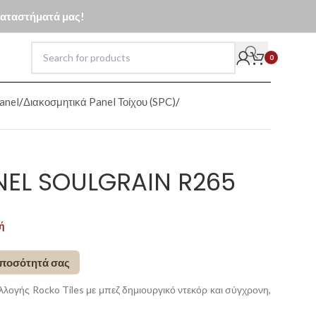
 καταστήματά μας!
0
anel
Διακοσμητικά Panel Τοίχου (SPC)
NEL SOULGRAIN R265
ή
 ποσότητά σας
λογής Rocko Tiles με μπεζ δημιουργικό ντεκόρ και σύγχρονη,