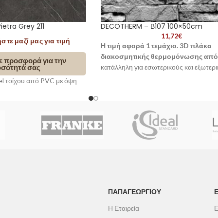
ietra Grey 211
DECOTHERM – Β107 100×50cm
11,72
€
τε μαζί μας για τιμή
Η τιμή αφορά 1 τεμάχιο.
3D πλάκα
διακοσμητικής θερμομόνωσης από
ε προσφορά για την
σότητά σας
κατάλληλη για εσωτερικούς και εξωτερ
χώρους. Χαμηλό βάρος και εύκολη
el τοίχου από PVC με όψη
τοποθέτηση.
Pietra Grey 211. Slim
ρως αδιάβροχο και
κό για μπάνιο, κουζίνα και
ερικούς χώρους.
ΠΑΠΑΓΕΩΡΓΊΟΥ
Η Εταιρεία
Ε