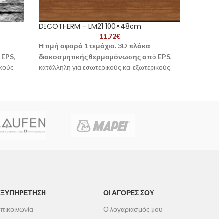
DECOTHERM – LM21 100×48cm
DECOT
11,72
€
Η τιμή αφορά 1 τεμάχιο.
3D πλάκα
Η τιμή 
 EPS
,
διακοσμητικής θερμομόνωσης από EPS
,
διακοσ
ικούς
κατάλληλη για εσωτερικούς και εξωτερικούς
κατάλλη
χώρους. Χαμηλό βάρος και εύκολη
χώρους.
τοποθέτηση.
τοποθέ
ΕΞΥΠΗΡΕΤΗΣΗ
ΟΙ ΑΓΟΡΕΣ ΣΟΥ
πικοινωνία
Ο λογαριασμός μου