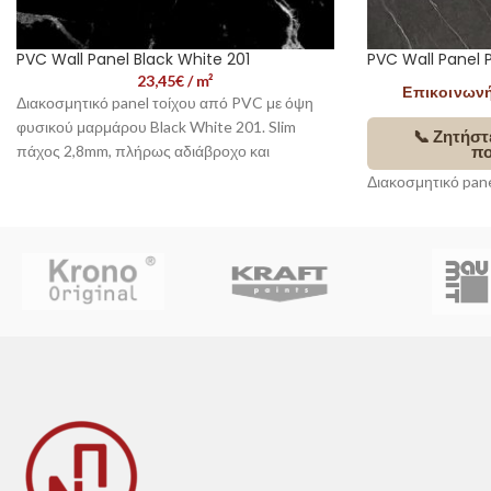
PVC Wall Panel Black White 201
PVC Wall Panel P
23,45
€
/ m²
Επικοινωνήσ
Διακοσμητικό panel τοίχου από PVC με όψη
φυσικού μαρμάρου Black White 201. Slim
📞 Ζητήστ
πάχος 2,8mm, πλήρως αδιάβροχο και
πο
ημιεύκαμπτο, ιδανικό για μπάνιο, κουζίνα και
Διακοσμητικό pan
σύγχρονους εσωτερικούς χώρους.
φυσικού μαρμάρου 
📞 Επικοινωνήστε μαζί μας -
πάχος 2,8mm, πλή
Εξυπηρέτηση Πελατών
ημιεύκαμπτο, ιδανι
Η τιμή συσκευασίας αντιστοιχεί σε
1 φύλλο
σύγχρονους εσωτ
panel
.